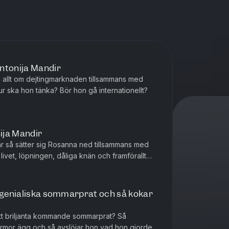
ntonija Mandir
ig allt om dejtingmarknaden tillsammans med
r ska hon tänka? Bör hon gå internationellt?
ija Mandir
år så sätter sig Rosanna ned tillsammans med
livet, löpningen, dåliga knän och framförallt
t genialiska sommarprat och så kokar
sitt briljanta kommande sommarprat? Så
mor ägg och så avslöjar hon vad hon gjorde