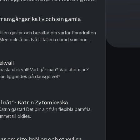
tt sånt gammalt busskortsfodral....
 framgångsrika liv och sin gamla
len gästar och berättar om varför Paradrätten
en också om två tillfällen i närtid som hon
.
ekväll
 bästa utekväll! Vart går man? Vad äter man?
 man liggandes på dansgolvet?
ill nåt” - Katrin Zytomierska
atrin gästar! Det blir allt från flexibla barnfria
met till oldies.
ar om size, bröllop och otrevliga