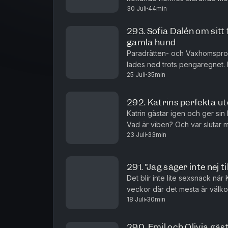
30 Juli
44min
med 2000 upphittade kronor i e
293. Sofia Dalén om sitt
gamla hund
Paradrätten- och Vaxhomsprofi
lades ned trots pengaregnet. M
25 Juli
35min
blivit lurad av teknikens krafter
292. Katrins perfekta ut
Katrin gästar igen och ger sin
Vad är viben? Och var slutar
23 Juli
33min
291. ”Jag säger inte nej t
Det blir inte lite sexsnack när K
veckor där det mesta är välkom
18 Juli
30min
290. Emil och Olivia gäst