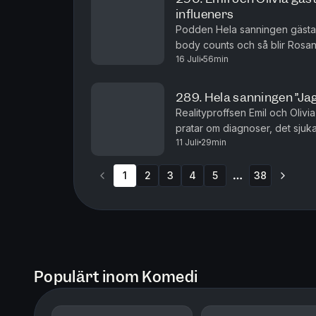
influeners
Podden Hela sanningen gästar
body counts och så blir Rosann
16 Juli
56min
289. Hela sanningen ”Ja
Realityproffsen Emil och Oliv
pratar om diagnoser, det sjuka
11 Juli
29min
fas som epa-raggare.
1
2
3
4
5
38
More pages
Populärt inom Komedi