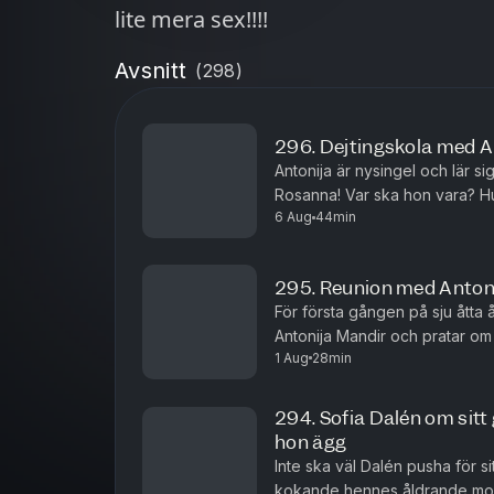
lite mera sex!!!!
Avsnitt
(
298
)
296. Dejtingskola med A
Antonija är nysingel och lär s
Rosanna! Var ska hon vara? Hu
6 Aug
44min
295. Reunion med Anton
För första gången på sju åtta 
Antonija Mandir och pratar om 
1 Aug
28min
hennes dejtingliv!
294. Sofia Dalén om sit
hon ägg
Inte ska väl Dalén pusha för 
kokande hennes åldrande mor