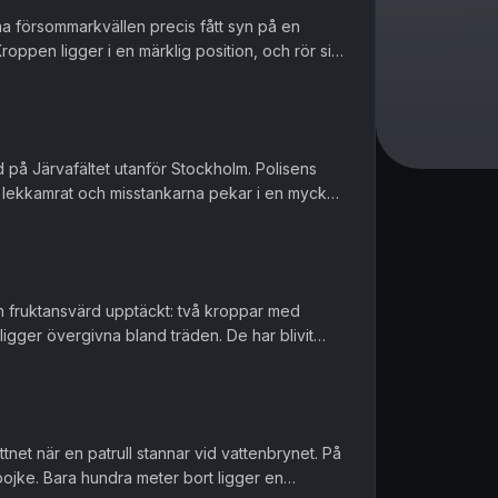
ma försommarkvällen precis fått syn på en
roppen ligger i en märklig position, och rör sig
 ligger en blodig ...
d på Järvafältet utanför Stockholm. Polisens
ga lekkamrat och misstankarna pekar i en mycket
är att polisen ...
s en fruktansvärd upptäckt: två kroppar med
igger övergivna bland träden. De har blivit
iknande skador. Polise...
net när en patrull stannar vid vattenbrynet. På
 pojke. Bara hundra meter bort ligger en