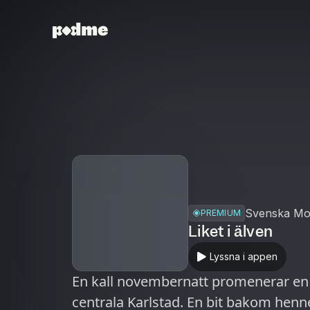
Svenska Mor
PREMIUM
Liket i älven
Lyssna i appen
En kall novembernatt promenerar en k
centrala Karlstad. En bit bakom henn