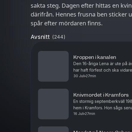
sakta steg. Dagen efter hittas en kvin
därifrån. Hennes frusna ben sticker u
spår efter mördaren finns.
Avsnitt
(
244
)
Kroppen i kanalen
Den 16-åriga Lena är ute på ä
har haft förfest och ska vida
30 Juli
27min
hela avskrivs först som en oly
Knivmordet i Kramfors
En stormig septemberkväll 1987
hem i Kramfors. Hon sågs sena
16 Juli
27min
en förfärlig upptäckt som skak