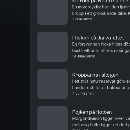
Mordet på Noam Cohen
En motorcyklist har i den ljum
kropp i ett grönskande dike. K
2 Juli
24min
inte när han ropar. Bredvid den
Flickan på Järvafältet
En försvunnen flicka hittas dö
bästa vittne är offrets nioåri
18 Juni
29min
ovanlig riktning. Men problemet 
Kropparna i skogen
I ett stilla naturreservat gör
händer och fötter bakbundna l
4 Juni
28min
brutalt mördade och har tortyrl
Pojken på flotten
Morgondimman ligger över vatt
en trasig flotte ligger en död