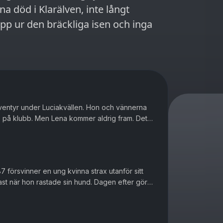
na död i Klarälven, inte långt
pp ur den bräckliga isen och inga
ventyr under Luciakvällen. Hon och vännerna
re på klubb. Men Lena kommer aldrig fram. Det
cka. Men när en annan ...
 försvinner en ung kvinna strax utanför sitt
st när hon rastade sin hund. Dagen efter görs
ar staden i grunden ...