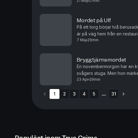
21 Maj
27min
övergiven stuga, känd som ett ti
Mordet på Ulf
På ett torg börjar två berus
är på väg hem från en restaura
7 Maj
29min
ingen vågar gripa in. Plötsligt 
Bryggtjärnsmordet
En novembermorgon har en kvin
svågers stuga. Men hon märker
23 Apr
29min
golvet ligger makarna blodiga.
1
2
3
4
5
31
More pages