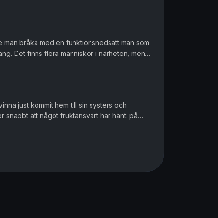
llhåll dit barn bruk...
ade män bråka med en funktionsnedsatt man som
ng. Det finns flera människor i närheten, men
ropar ena gärnings...
na just kommit hem till sin systers och
 snabbt att något fruktansvärt har hänt: på
 De är döda. Bland byborna s...