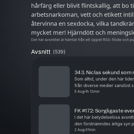
hårfärg eller blivit flintskallig, att 
arbetsnarkoman, vett och etikett intill
återvinna en sexdocka, vilka tandkr
mycket mer! Hjärndött och meningslö
Det här avsnittet är hämtat från ett öppet RSS-flöde och p
Avsnitt
(
539
)
343. Niclas sekund som
Som alltid, under den här tide
från diverse medier sanslöst 
5 Aug
1h 12min
rota fram från nyhetstorkan s
FK #172: Sorgligaste eve
I det här betydelselösa avsnit
den förstnämndes ärliga syn p
2 Aug
31min
evenemanget att ”streaka”, vad