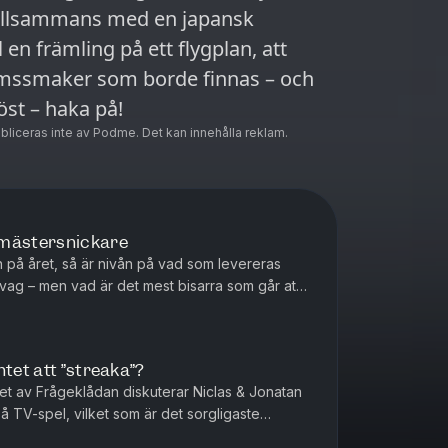
bo tillsammans med en japansk
 en främling på ett flygplan, att
ämssmaker som borde finnas – och
st – haka på!
ubliceras inte av Podme. Det kan innehålla reklam.
 mästersnickare
n på året, så är nivån på vad som levereras
svag – men vad är det mest bisarra som går att
ommaren 2026? Hur gol...
ntet att ”streaka”?
tet av Frågeklådan diskuterar Niclas & Jonatan
å TV-spel, vilket som är det sorgligaste
 som är jobbigast att u...