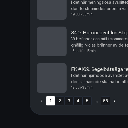
I det här meningslösa avsnitte
den förstnämndes enorma vänd
19 Juli
35min
ålder, huruvida tomater är övers
340. Humorprofilen St
Vi befinner oss mitt i sommare
gnällig Niclas bränner av de 
15 Juli
1h 15min
den här årstiden? Hur rimligt är
FK #169: Segelbåtsägare 
I det här hjärndöda avsnittet 
den sistnämnde ska ha betalt f
12 Juli
33min
ut, ett nytt upplägg för förlängni
1
2
3
4
5
68
More pages