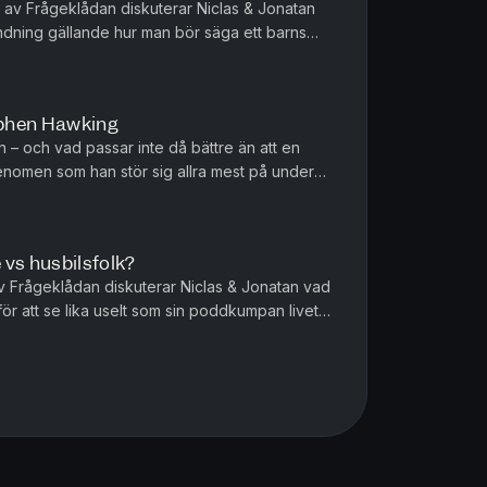
t av Frågeklådan diskuterar Niclas & Jonatan
ning gällande hur man bör säga ett barns
kattat eller inte, diale...
ephen Hawking
n – och vad passar inte då bättre än att en
fenomen som han stör sig allra mest på under
 det egentligen att ...
vs husbilsfolk?
av Frågeklådan diskuterar Niclas & Jonatan vad
ör att se lika uselt som sin poddkumpan livet
ng i fotboll,...