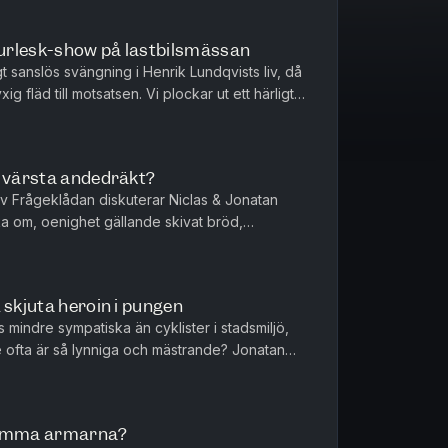
urlesk-show på lastbilsmässan
gt sanslös svängning i Henrik Lundqvists liv, då
ig fläd till motsatsen. Vi plockar ut ett härligt
eras ti...
s värsta andedräkt?
t av Frågeklådan diskuterar Niclas & Jonatan
ka om, oenighet gällande skivat bröd,
e måstena i hemmet, det nä...
 skjuta heroin i pungen
 mindre sympatiska än cyklister i stadsmiljö,
 ofta är så lynniga och mästrande? Jonatan
 paragrafryttaren som...
rimma armarna?