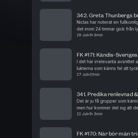
342. Greta Thunbergs b
Niclas har noterat en fullkomli
det inom 24 timmar gick från lyx
29 Juli
1h 9min
gäng andra kändisar och låter d
FK #171: Kändis-Sverige
I det här irrelevanta avsnitte
lukterna som känns fel att tyc
27 Juli
31min
diskmaskiners uselhet, tristast
341. Predika renlevnad &
Det är ju få grupper som känns
men hur kommer det sig att de
22 Juli
1h 3min
har trillat över den nog värsta
FK #170: När bör män t