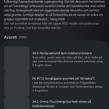
fullkomligt häpnadsväckande supergissning. Det blir dessutom berättelsen
om en ”varmboga”-entusiasts sanslöst mörka och händelserika, men också
rätt fina, lördagskväll med sin ciggmissbrukande skräckfru och oerhört
udda granne. Somliga detaljer är så fantastiska att de nästan är svåra att
greppa! Hjärndött och irrelevant – häng med!
Det här avsnittet är hämtat från ett öppet RSS-flöde och publiceras
inte av Podme. Det kan innehålla reklam.
Avsnitt
(
539
)
343. Niclas sekund som mästersnickare
Som alltid, under den här tiden på året, så är nivån på
vad som levereras från diverse medier sanslöst svag –
men vad är det mest bisarra som går att rota fram från
5 Aug
1h 12min
nyhetstorkan sommaren 2026? Hur gol...
FK #172: Sorgligaste eventet att ”streaka”?
I det här betydelselösa avsnittet av Frågeklådan
diskuterar Niclas & Jonatan den förstnämndes ärliga
syn på TV-spel, vilket som är det sorgligaste
2 Aug
31min
evenemanget att ”streaka”, vad som är jobbigast att u...
342. Greta Thunbergs burlesk-show på
lastbilsmässan