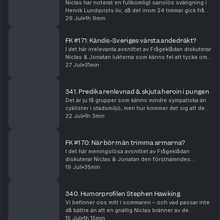
Niclas har noterat en fullkomligt sanslös svängning i
Henrik Lundqvists liv, då det inom 24 timmar gick från
lyxig fläd till motsatsen. Vi plockar ut ett härligt gäng
29 Juli
1h 9min
andra kändisar och låter deras ti...
FK #171: Kändis-Sveriges värsta andedräkt?
I det här irrelevanta avsnittet av Frågeklådan diskuterar
Niclas & Jonatan lukterna som känns fel att tycka om,
oenighet gällande skivat bröd, diskmaskiners uselhet,
27 Juli
31min
tristaste måstena i hemmet, det nä...
341. Predika renlevnad & skjuta heroin i pungen
Det är ju få grupper som känns mindre sympatiska än
cyklister i stadsmiljö, men hur kommer det sig att de
ofta är så lynniga och mästrande? Jonatan har trillat
22 Juli
1h 3min
över den nog värsta paragrafryttaren som...
FK #170: När bör män trimma armarna?
I det här meningslösa avsnittet av Frågeklådan
diskuterar Niclas & Jonatan den förstnämndes
enorma vändning gällande hur man bör säga ett barns
19 Juli
35min
ålder, huruvida tomater är överskattat eller inte, diale...
340. Humorprofilen Stephen Hawking
Vi befinner oss mitt i sommaren – och vad passar inte
då bättre än att en gnällig Niclas bränner av de
fenomen som han stör sig allra mest på under den här
15 Juli
1h 15min