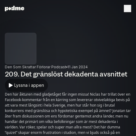
Den Som Skrattar Förlorar Podcast
11 Jan 2024
209. Det gränslöst dekadenta avsnittet
Lyssna i appen
Den här åkturen med glädjetåget får ingen missa! Niclas har trillat över en
Facebook-kommentar från en kärring som levererar otvivelaktiga bevis på
att vara mest långsint i hela Sverige, men hur står hon sig i brutal
konkurrens med gränslösa och hypotetiska exempel på ämnet? Jonatan tar
åter fram diskussionen om ens fördomar gentemot andra länder, men nu
handlar det primärt om vilka befolkningar som är mest dekadenta i
världen. Var röker, spelar och super man allra mest? Det här dumma
”quizet” skapar enorm frustration i studion, men vi bjuds också på en