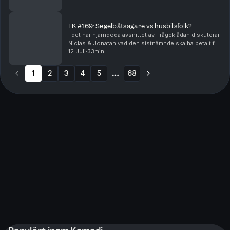
årstiden? Hur rimligt är det egentligen att ...
FK #169: Segelbåtsägare vs husbilsfolk?
I det här hjärndöda avsnittet av Frågeklådan diskuterar
Niclas & Jonatan vad den sistnämnde ska ha betalt för
att se lika uselt som sin poddkumpan livet ut, ett nytt
12 Juli
33min
upplägg för förlängning i fotboll,...
1
2
3
4
5
68
More pages