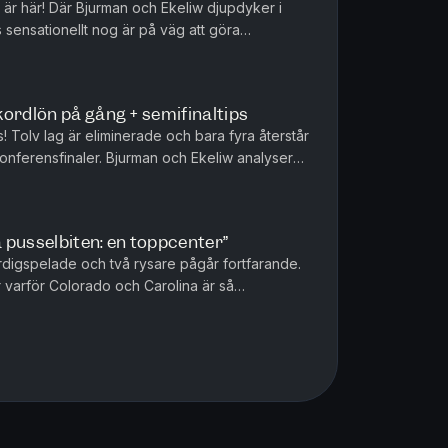
 är här! Där Bjurman och Ekeliw djupdyker i
 sensationellt nog är på väg att göra
edominanten Colorado. Hur har J...
ordlön på gång + semifinaltips
! Tolv lag är eliminerade och bara fyra återstår
 konferensfinaler. Bjurman och Ekeliw analyserar
och Vegas gru...
a pusselbiten: en toppcenter”
ärdigspelade och två rysare pågår fortfarande.
 varför Colorado och Carolina är så
 – och vad utslagna Minneso...