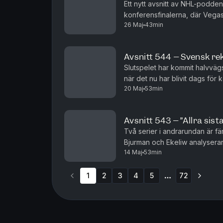
Ett nytt avsnitt av NHL-podden
konferensfinalerna, där Vegas
26 Maj
43min
processen kort med grundseri
Avsnitt 544 – Svensk rek
Slutspelet har kommit halvvägs
när det nu har blivit dags för
20 Maj
53min
Carolina, Montreal, Colorado 
Avsnitt 543 – ”Allra sist
Två serier i andrarundan är f
Bjurman och Ekeliw analyserar
14 Maj
53min
överlägsna hittills i slutspelet
1
2
3
4
5
72
More pages