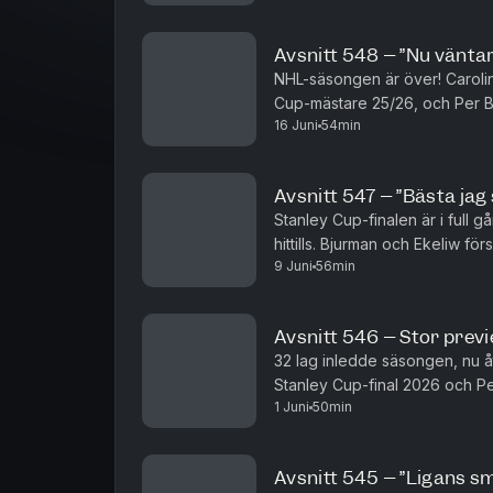
Avsnitt 548 – ”Nu väntar
NHL-säsongen är över! Carolin
Cup-mästare 25/26, och Per B
16 Juni
54min
anledningarna bakom det. Men B
Avsnitt 547 – ”Bästa jag 
Stanley Cup-finalen är i full g
hittills. Bjurman och Ekeliw 
9 Juni
56min
matcherna mellan Vegas och Car
Avsnitt 546 – Stor previ
32 lag inledde säsongen, nu åt
Stanley Cup-final 2026 och P
1 Juni
50min
Carolina och Vegas, lagdel för 
Avsnitt 545 – ”Ligans s