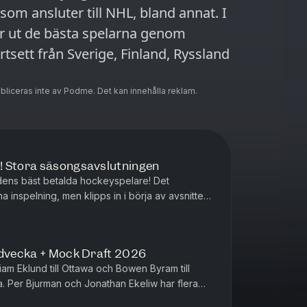
 som ansluter till NHL, bland annat. I
ar ut de bästa spelarna genom
rtsett från Sverige, Finland, Ryssland
ubliceras inte av Podme. Det kan innehålla reklam.
! Stora säsongsavslutningen
rldens bäst betalda hockeyspelare! Det
inspelning, men klipps in i börja av avsnittet.
iws genuina chock och sp...
jdvecka + Mock Draft 2026
liam Eklund till Ottawa och Bowen Byram till
 Per Bjurman och Jonathan Ekeliw har flera
från de senaste dagarn...