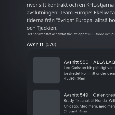
river sitt kontrakt och en KHL-stjärna
avslutningen: Team Europe! Ekeliw t
tiderna från ”övriga” Europa, alltså bo
och Tjeckien.
Det här avsnittet är hämtat från ett öppet RSS-flöde och p
Avsnitt
(
576
)
Avsnitt 550 – ALLA LAG
Leo Carlsson blir plötsligt vä
beskedet kom mitt under denna 
4 Juli
2h 30min
Ni får höra Bjurmans och Ekel
Avsnitt 549 – Galen tre
Brady Tkachuk till Florida, Wil
Chicago. Med mera, med mera.
24 Juni
1h 4min
stekheta trejder att diskutera 