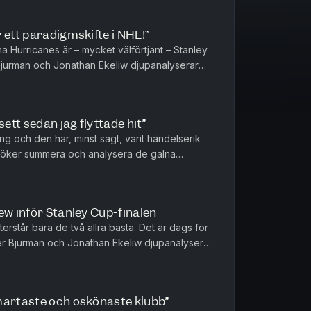
 ett paradigmskifte i NHL!”
a Hurricanes är – mycket välförtjänt – Stanley
jurman och Jonathan Ekeliw djupanalyserar
jurman tror INTE att klu...
sett sedan jag flyttade hit”
ång och den har, minst sagt, varit händelserik
försöker summera och analysera de galna
olina – och sia om fort...
ew inför Stanley Cup-finalen
erstår bara de två allra bästa. Det är dags för
er Bjurman och Jonathan Ekeliw djupanalyserar
lagdel, och tippa...
martaste och oskönaste klubb”