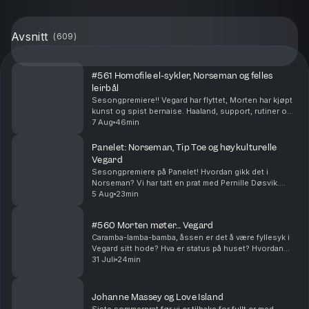
Avsnitt
(
609
)
#561 Homofile el-sykler, Norseman og felles
leirbål
Sesongpremiere!! Vegard har flyttet, Morten har kjøpt
kunst og spist bernaise. Haaland, support, rutiner og
festival - et fullt sommerkjør er over. Få på noe suziki!!
7 Aug
46min
Produsert av Ingrid Alice Mortens...
Panelet: Norseman, Tip Toe og høykulturelle
Vegard
Sesongpremiere på Panelet! Hvordan gikk det i
Norseman? Vi har tatt en prat med Pernille Døsvik.
Morten har fått oppheng på ny serie og Vegard har
5 Aug
23min
hatt en meget høykulturell sommer (stikkord:
basseng,...
#560 Morten møter... Vegard
Caramba-lamba-bamba, åssen er det å være fyllesyk i
Vegard sitt hode? Hva er status på huset? Hvordan
skal Vegard lage egne juletradisjoner? Produsert av
31 Juli
24min
Ingrid Alice Mortensen. P.S! Vi har sesongstar...
Johanne Massey og Love Island