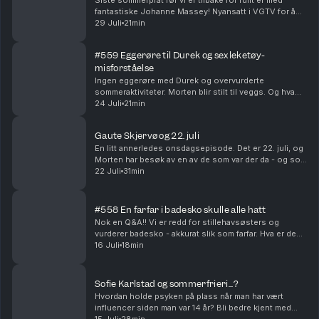
Siste sommerprat før vi er tilbake for fullt er med
fantastiske Johanne Massey! Nyansatt i VGTV for å
løfte Love Island til nye høyder. Hvordan hadde
29 Juli
21min
Morten og Johanne hatt det på ferie sammen? Og
hvi...
#559 Eggerøre til Durek og sexleketøy-
misforståelse
Ingen eggerøre med Durek og overvurderte
sommeraktiviteter. Morten blir stilt til veggs. Og hva
hvis Vegard egentlig bare har vært en hemmelig agent
24 Juli
21min
for PST i alle disse årene? Produsert av Ingrid Ali...
Gaute Skjervø og 22. juli
En litt annerledes onsdagsepisode. Det er 22. juli, og
Morten har besøk av en av de som var der da - og som
fremdeles lever med trusler og bekymring. Hvordan
22 Juli
31min
fikser man det, og hva gir håp midt oppi d...
#558 En farfar i badesko skulle alle hatt
Nok en Q&A!! Vi er redd for stillehavsøsters og
vurderer badesko - akkurat slik som farfar. Hva er den
pinligste meldingen vi har sendt feil? Og hvilke
16 Juli
18min
kjendiser ville vi helst vært i familie med?? Pr...
Sofie Karlstad og sommerfrieri...?
Hvordan holde psyken på plass når man har vært
influencer siden man var 14 år? Bli bedre kjent med