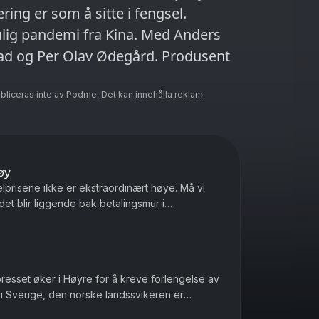
ering er som å sitte i fengsel.
ulig pandemi fra Kina. Med Anders
stad og Per Olav Ødegård. Produsent
ubliceras inte av Podme. Det kan innehålla reklam.
øy
elprisene ikke er ekstraordinært høye. Må vi
et blir liggende bak betalingsmur i
ile Ukrainere som blir drept ...
presset øker i Høyre for å kreve forlengelse av
 i Sverige, den norske landssvikeren er
seg nøytral under and...