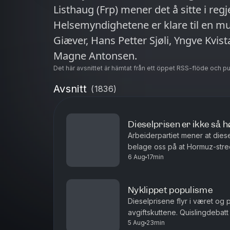
Listhaug (Frp) mener det å sitte i regj
Helsemyndighetene er klare til en m
Giæver, Hans Petter Sjøli, Yngve Kvi
Magne Antonsen.
Det här avsnittet är hämtat från ett öppet RSS-flöde och p
Avsnitt
(
1836
)
Dieselprisen er ikke så h
Arbeiderpartiet mener at dies
belage oss på at Hormuz-stred
6 Aug
17min
uoverskuelig fremtid? Antall siv
Nyklippet populisme
Dieselprisene flyr i været og 
avgiftskuttene. Quislingdebatt
5 Aug
23min
aktualisert i landet som holdt 