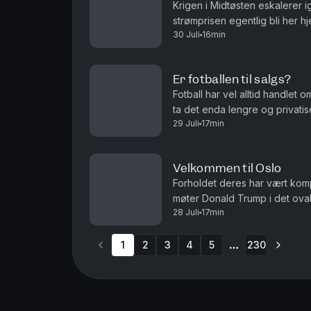
Krigen i Midtøsten eskalerer 
strømprisen egentlig bli her
30 Juli
16min
og Roar Valderhaug. Produsent
Er fotballen til salgs?
Fotball har vel alltid handlet 
ta det enda lengre og privatis
29 Juli
17min
debatten om fordommer mot hom
Velkommen til Oslo
Forholdet deres har vært kompli
møter Donald Trump i det ovale
28 Juli
17min
fotball. Det er ikke fotball VM
1
2
3
4
5
230
More pages