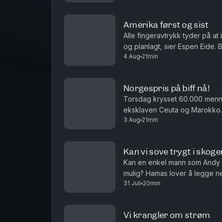
Amerika først og sist
Alle fingeravtrykk tyder på at
og planlagt, sier Espen Eide. 
4 Aug
21min
velferdsytelser er debatten ett
Norgespris på biff nå!
Torsdag krysset 60.000 men
eksklaven Ceuta og Marokko. 
3 Aug
21min
i sakens anledning, og må det i
Kan vi sove trygt i skoge
Kan en enkel mann som Andy 
mulig? Hamas lover å legge n
31 Juli
20min
det ren ønsketetenkning. Og ha
Vi krangler om strøm