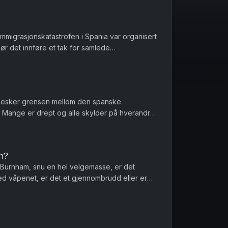
 immigrasjonskatastrofen i Spania var organisert
Bør det innføre et tak for samlede
er et regnestykke til NAV...
nesker grensen mellom den spanske
Mange er drept og alle skylder på hverandre
nnføres norgespris på biff i dette la...
n?
Burnham, snu en hel velgemasse, er det
ed våpenet, er det et gjennombrudd eller er
r menn et spesielt ansvar når de...