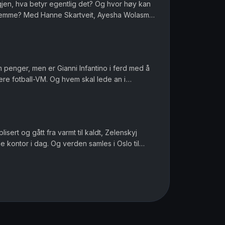
igjen, hva betyr egentlig det? Og hvor høy kan
 hjemme? Med Hanne Skartveit, Ayesha Wolasmal
 Sara Gustavsen. Ansv...
om penger, men er Gianni Infantino i ferd med å
ere fotball-VM. Og hvem skal lede an i
ofile i muslimske miljø...
sert og gått fra varmt til kaldt, Zelenskyj
 kontor i dag. Og verden samles i Oslo til
, men det er Norway C...