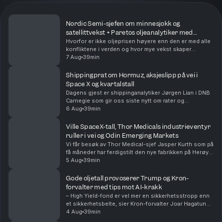
Nordic Semi-sjefen om minnesjokk og
satellittvekst + Paretos oljeanalytiker med
Hormuz-rapport
Hvorfor er ikke oljeprisen høyere enn den er med alle
konfliktene i verden og hvor mye vekst skaper
satellittsatsingen som skjer i teknologibransjen? Vi
7 Aug
39min
spør dagens to gjester, konsernsjef Vegard Woll...
Shippingprat om Hormuz, aksjeslipp på vei i
Space X og kvartalstall
Dagens gjest er shippinganalytiker Jørgen Lian i DNB
Carnegie som gir oss siste nytt om rater og
situasjonen i Hormuzstredet. Vi sparker i gang
6 Aug
39min
børsdagen med å kaste oss over kvartalsrapporter fra
Nor...
Ville SpaceX-tall, Thor Medicals industrieventyr
ruller i vei og Odin Emerging Markets
Vi får besøk av Thor Medical-sjef Jasper Kurth som på
få måneder har ferdigstilt den nye fabrikken på Herøya
og levert første kundeordre. Odin-forvalter Dan Erik
5 Aug
39min
Glover forklarer hvorfor «fremvoksende...
Gode oljetall provoserer Trump og Kron-
forvalter med tips mot AI-krakk
– High Yield-fond er vel mer en sikkerhetsstropp enn
et sikkerhetsbelte, sier Kron-forvalter Joar Hagatun
som diskuterer strategier for de som er redd for et AI-
4 Aug
39min
krakk. Sammen med aksjekommentator Karl...