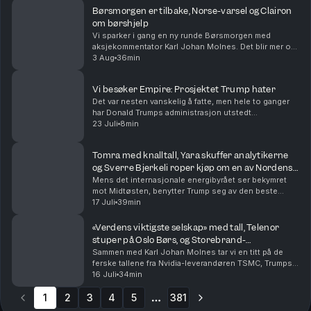
Børsmorgen er tilbake, Norse-varsel og Clairon
om børshjelp
Vi sparker i gang en ny runde Børsmorgen med
aksjekommentator Karl Johan Molnes. Det blir mer om
resultatvarselet fra flyselskapet Norse, utviklingen i
3 Aug
36min
Iran-krigen og Akers vei mot børs med AI-datasen...
Vi besøker Empire: Prosjektet Trump hater
Det var nesten vanskelig å fatte, men hele to ganger
har Donald Trumps administrasjon utstedt
stoppordrer for det godkjente gigantprosjektet innen
23 Juli
8min
havvind, Empire Wind utenfor New York. Prosjekter
til...
Tomra med knalltall, Yara skuffer analytikerne
og Sverre Bjerkeli roper kjøp om en av Nordens
mest shortede aksjer
Mens det internasjonale energibyrået ser bekymret
mot Midtøsten, benytter Trump seg av den beste
sendetid til å anklage Kina for valgresultatet i 2020.
17 Juli
39min
Ellers har vi finansdirektøren i Yara og Tomra-s...
«Verdens viktigste selskap» med tall, Telenor
stuper på Oslo Børs, og Storebrand-
forvalterens aksjefavoritter
Sammen med Karl Johan Molnes tar vi en titt på de
ferske tallene fra Nvidia-leverandøren TSMC, Trumps
siste olje-utspill, og Telenor hvor investorene
16 Juli
34min
reagerer med å sende aksjen rett ned på Oslo Børs....
1
2
3
4
5
381