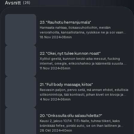
Avsnitt
(
26
)
23. “Rauhotu herranjumala“
Harmaata nahkaa, ilokaasuhoitoihin, meidän
verorahoilla, kansallistarina, ryskikse ne ja soi vaan
thunder! Tämän jakson klipit löydät seuraavien
18 Nov 2024
38min
podcastien jaksoista: Dear Shirly: 2. Köpi Kallio - ...
22. “Okei, nyt tulee kunnon roast”
Xylitol geeliä, kunnon keski-aika messut, fucking
internet, omegle, erikoishahmo ja käärmeitä suusta.
Tämän jakson klipit löydät seuraavien podcastien
11 Nov 2024
35min
jaksoista: Konginkangas: 2. Pidä minua kädestä...
21. “Full body massage, kiitos”
Rasvasin paljon, pervo setä, mä annan ehdot, edullisia
silikonirintoja, tää kontrasti, pihan kivet on kivoja ja
heitetään vähän jerryy. Tämän jakson klipit löydät
4 Nov 2024
36min
seuraavien podcastien jaksoista: K...
20. “Onks sulla ollu salasuhdetta?”
Kausi 2, jakso 10/14. TiTi-Nalle, tuhma tiikeri, kaks
bränikkää fefee, pinkki auto, se on ihan laillinen ja
välillä tulee niin paljon kakkapierua Tämän jakson klipit
28 Okt 2024
40min