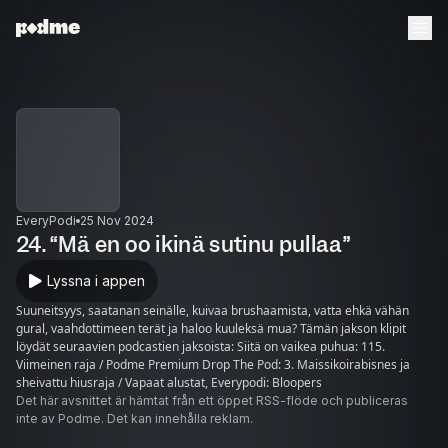
EveryPodi
25 Nov 2024
24. “Mä en oo ikinä sutinu pullaa”
Lyssna i appen
Suuneitsyys, saatanan seinälle, kuivaa brushaamista, vatta ehkä vähän
gural, vaahdottimeen terät ja haloo kuuleksä mua? Tämän jakson klipit
löydät seuraavien podcastien jaksoista: Siitä on vaikea puhua: 115.
Viimeinen raja / Podme Premium Drop The Pod: 3. Maissikoirabisnes ja
sheivattu hiusraja / Vapaat alustat, Everypodi: Bloopers
Det här avsnittet är hämtat från ett öppet RSS-flöde och publiceras
inte av Podme. Det kan innehålla reklam.