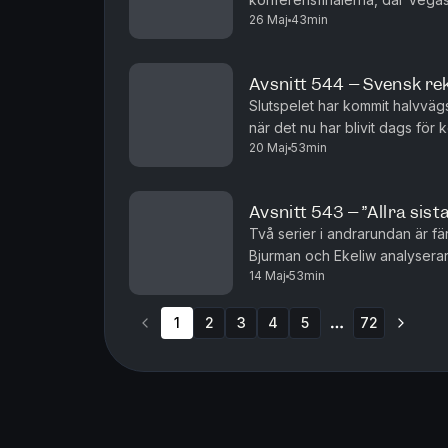
26 Maj
43min
processen kort med grundseri
Avsnitt 544 – Svensk rek
Slutspelet har kommit halvvägs
när det nu har blivit dags för
20 Maj
53min
Carolina, Montreal, Colorado 
Avsnitt 543 – ”Allra sist
Två serier i andrarundan är f
Bjurman och Ekeliw analyserar
14 Maj
53min
överlägsna hittills i slutspelet
1
2
3
4
5
72
More pages