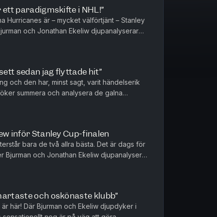
 ett paradigmskifte i NHL!”
a Hurricanes är – mycket välförtjänt – Stanley
jurman och Jonathan Ekeliw djupanalyserar
jurman tror INTE att klu...
sett sedan jag flyttade hit”
ång och den har, minst sagt, varit händelserik
försöker summera och analysera de galna
olina – och sia om fort...
ew inför Stanley Cup-finalen
erstår bara de två allra bästa. Det är dags för
er Bjurman och Jonathan Ekeliw djupanalyserar
lagdel, och tippa...
martaste och oskönaste klubb”
 är här! Där Bjurman och Ekeliw djupdyker i
 sensationellt nog är på väg att göra