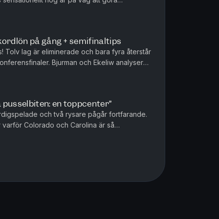
edominanten Colorado. Hur har J...
ordlön på gång + semifinaltips
! Tolv lag är eliminerade och bara fyra återstår
 konferensfinaler. Bjurman och Ekeliw analyserar
och Vegas gru...
a pusselbiten: en toppcenter”
ärdigspelade och två rysare pågår fortfarande.
 varför Colorado och Carolina är så
 – och vad utslagna Minneso...