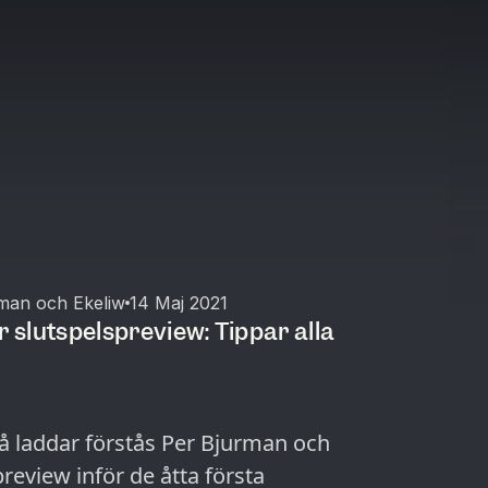
man och Ekeliw
14 Maj 2021
r slutspelspreview: Tippar alla
Då laddar förstås Per Bjurman och
eview inför de åtta första