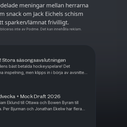
tt delade meningar mellan herrarna
om snack om Jack Eichels schism
 sparken/lämnat frivilligt.
ubliceras inte av Podme. Det kan innehålla reklam.
! Stora säsongsavslutningen
rldens bäst betalda hockeyspelare! Det
inspelning, men klipps in i börja av avsnittet.
iws genuina chock och sp...
jdvecka + Mock Draft 2026
liam Eklund till Ottawa och Bowen Byram till
 Per Bjurman och Jonathan Ekeliw har flera
från de senaste dagarn...