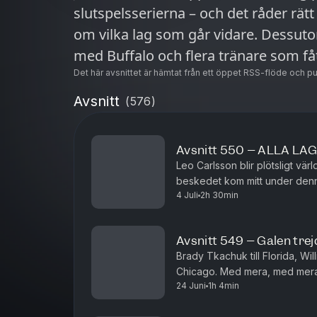
slutspelsserierna – och det råder rä
om vilka lag som går vidare. Dessut
med Buffalo och flera tränare som fått
Det här avsnittet är hämtat från ett öppet RSS-flöde och p
Avsnitt
(
576
)
Avsnitt 550 – ALLA LAG
Leo Carlsson blir plötsligt vä
beskedet kom mitt under denna 
4 Juli
2h 30min
Ni får höra Bjurmans och Ekel
Avsnitt 549 – Galen tre
Brady Tkachuk till Florida, Wil
Chicago. Med mera, med mera.
24 Juni
1h 4min
stekheta trejder att diskutera 