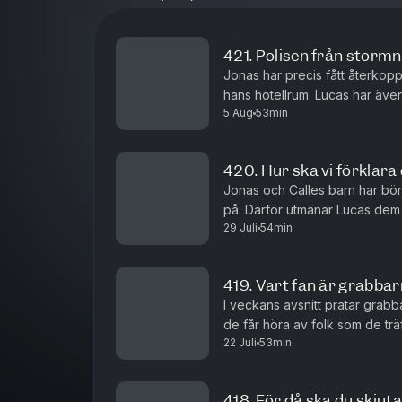
421. Polisen från storm
Jonas har precis fått återkopp
hans hotellrum. Lucas har även 
5 Aug
53min
han är så otrevlig.
420. Hur ska vi förklara
Jonas och Calles barn har börj
på. Därför utmanar Lucas dem 
29 Juli
54min
på de jobbigaste frågorna. De
419. Vart fan är grabbar
I veckans avsnitt pratar grabb
de får höra av folk som de tr
22 Juli
53min
drabbats av en invasion av pad
418. För då ska du skjut