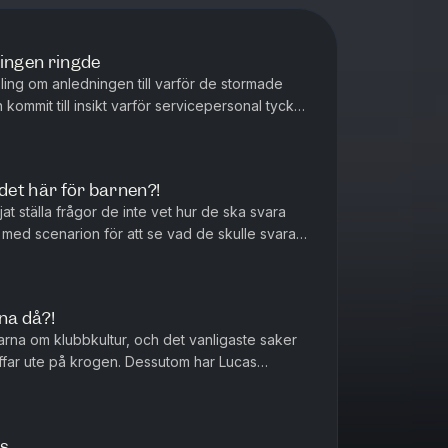
ningen ringde
ling om anledningen till varför de stormade
kommit till insikt varför servicepersonal tycker
 det här för barnen?!
at ställa frågor de inte vet hur de ska svara
med scenarion för att se vad de skulle svara
ssutom snackas det al...
na då?!
arna om klubbkultur, och det vanligaste saker
äffar ute på krogen. Dessutom har Lucas
dor, och hans katt gör de...
as