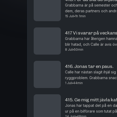
Grabbarna är på semester och 
dem, deras partners och andra
15 Juli
1h 1min
texter andra länders nationalså
417 Vi svarar på veckan
Grabbarna har återigen hamnat
blir hatad, och Calle är avis öv
8 Juli
50min
416. Jonas tar en paus.
Calle har nästan slagit ihjäl si
ryggproblem. Grabbarna snac
1 Juli
44min
ta en paus från allt?
415. Ge mig mitt jävla ka
Jonas har tappat det på en dan
ur på en bilförare som tutat 
24 Juni
48min
Börjar de bli gamla och grinig