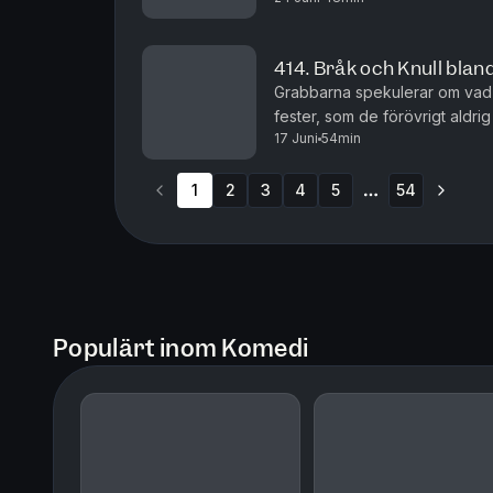
414. Bråk och Knull blan
Grabbarna spekulerar om vad 
fester, som de förövrigt aldrig
17 Juni
54min
resa ska bli. Hawaii, Kina elle
1
2
3
4
5
54
More pages
Populärt inom Komedi