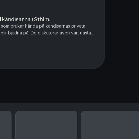
d kändisarna i Sthlm.
som brukar hända på kändisarnas privata
 blir bjudna på. De diskuterar även vart nästa
r...Nordkorea?