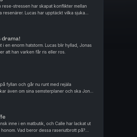
rese-stressen har skapat konflikter mellan
 resenärer. Lucas har upptäckt vilka sjuka
nger innehåller, och vad ...
s drama!
 i en enorm hatstorm. Lucas blir hyllad, Jonas
er att han varken får ris eller ros.
g på fyllan och går nu runt med rejäla
kar även om sina semsterplaner och ska Jonas
ffe
sk inne i en matbutik, och Calle har lackat ut
på honom. Vad beror dessa raseriutbrott på?
a?