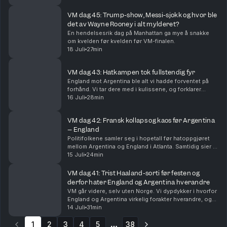
snakkiser.
VM dag 45: Trump-show, Messi-sjokk og hvor ble
det av Wayne Rooney i alt mylderet?
En hendelsesrik dag på Manhattan ga mye å snakke
om kvelden før kvelden før VM-finalen.
18 Juli
27min
VM dag 43: Hatkampen tok fullstendig fyr
England mot Argentina ble alt vi hadde forventet på
forhånd. Vi tar dere med i kulissene, og forklarer
hvorfor Lionel Messi og Argentina er finaleklare.
16 Juli
28min
VM dag 42: Fransk kollaps og kaos før Argentina
– England
Politifolkene samler seg i hopetall før hatoppgjøret
mellom Argentina og England i Atlanta. Samtidig sier vi
farvel til Frankrike, og erkjenner at Spania har lurt oss
15 Juli
24min
litt.
VM dag 41: Trist Haaland-sorti før festen og
derfor hater England og Argentina hverandre
VM går videre, selv uten Norge. Vi dypdykker i hvorfor
England og Argentina virkelig forakter hverandre, og
føltes det ikke som at den største stjernen manglet på
14 Juli
31min
Slottsplassen?
1
2
3
4
5
38