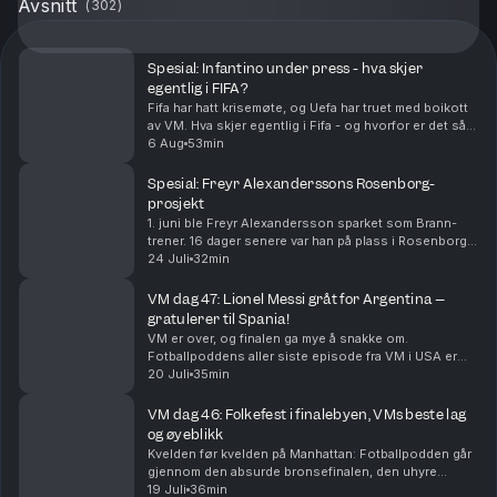
Avsnitt
(
302
)
Spesial: Infantino under press - hva skjer
egentlig i FIFA?
Fifa har hatt krisemøte, og Uefa har truet med boikott
av VM. Hva skjer egentlig i Fifa - og hvorfor er det så
steile fronter?
6 Aug
53min
Spesial: Freyr Alexanderssons Rosenborg-
prosjekt
1. juni ble Freyr Alexandersson sparket som Brann-
trener. 16 dager senere var han på plass i Rosenborg. I
denne episoden snakker Alexandersson om hvordan
24 Juli
32min
han endte i Rosenborg, hvordan han vil endre R...
VM dag 47: Lionel Messi gråt for Argentina –
gratulerer til Spania!
VM er over, og finalen ga mye å snakke om.
Fotballpoddens aller siste episode fra VM i USA er
herved servert. Tusen takk for følget!
20 Juli
35min
VM dag 46: Folkefest i finalebyen, VMs beste lag
og øyeblikk
Kvelden før kvelden på Manhattan: Fotballpodden går
gjennom den absurde bronsefinalen, den uhyre
spennende finalen og VMs beste lag, øyeblikk og
19 Juli
36min