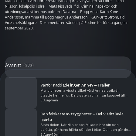
Magnus bästa vän i Idre/ restaurangägare av Byvägen 30 i Idre Lena
Nilsson, lokalpolis i Idre Mats Rissveds, f.d. Kriminalinspektör och
utredningsanalytiker hos polisen i Dalarna Bogg Anna-Karin Kane
Andersson, mamma till Bogg Magnus Andersson Gun-Britt Ström, F.d.
Vice chefsåklagare Dokumentären sändes på Podme för första gången i
september 2023.
Avsnitt
(
333
)
Varför räddade ingen Anne? – Trailer
Myndigheterna visste vilket våld Annes pojkvän
utsatte henne för. De visste vad han var kapabel till
och de visste om hennes och anhörigas rädsla. Men
5 Aug
1min
trots det, klarade samhället inte av att skydda h...
Den falskaste av tryggheter – Del 2: Mitt jävla
hjärta
Sista delen. När Nils pappa Mikaels hör sin son
berätta, går hans hjärta sönder i bitar. Och sen går det
fort. Polisen hittar totalt nio pojkar som Nils förra
5 Aug
40min