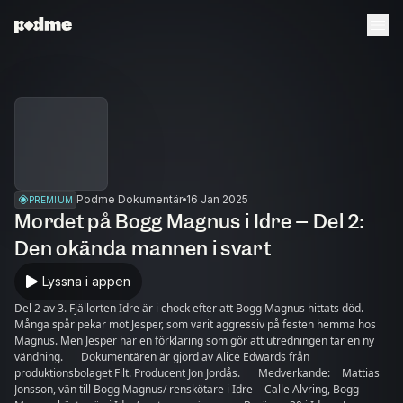
Podme Dokumentär
16 Jan 2025
PREMIUM
Mordet på Bogg Magnus i Idre – Del 2:
Den okända mannen i svart
Lyssna i appen
Del 2 av 3. Fjällorten Idre är i chock efter att Bogg Magnus hittats död.
Många spår pekar mot Jesper, som varit aggressiv på festen hemma hos
Magnus. Men Jesper har en förklaring som gör att utredningen tar en ny
vändning. Dokumentären är gjord av Alice Edwards från
produktionsbolaget Filt. Producent Jon Jordås. Medverkande: Mattias
Jonsson, vän till Bogg Magnus/ renskötare i Idre Calle Alvring, Bogg