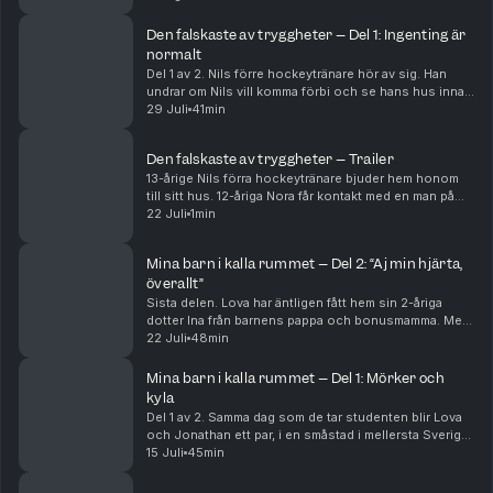
tränare Arvid haft kontakt med. Arvid har...
Den falskaste av tryggheter – Del 1: Ingenting är
normalt
Del 1 av 2. Nils förre hockeytränare hör av sig. Han
undrar om Nils vill komma förbi och se hans hus innan
han ska flytta. Nils, en 13-åring som säger YOLO och ja
29 Juli
41min
till det mesta, hänger på. Men där i ...
Den falskaste av tryggheter – Trailer
13-årige Nils förra hockeytränare bjuder hem honom
till sitt hus. 12-åriga Nora får kontakt med en man på
nätet, som på fritiden är danslärare. Det här är en
22 Juli
1min
berättelse om två olika fall. Om två barn,...
Mina barn i kalla rummet – Del 2: “Aj min hjärta,
överallt”
Sista delen. Lova har äntligen fått hem sin 2-åriga
dotter Ina från barnens pappa och bonusmamma. Men
när Lova får se det kraftiga blåmärket på baksidan av
22 Juli
48min
dotterns lår blir oron för den 4-årige sonen...
Mina barn i kalla rummet – Del 1: Mörker och
kyla
Del 1 av 2. Samma dag som de tar studenten blir Lova
och Jonathan ett par, i en småstad i mellersta Sverige.
Knappt tre år senare har de två barn och en stor
15 Juli
45min
lägenhet, men de är ingen lycklig familj. ...