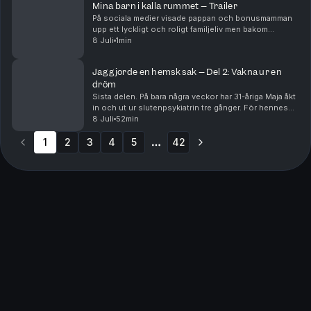
Mina barn i kalla rummet – Trailer
På sociala medier visade pappan och bonusmamman
upp ett lyckligt och roligt familjeliv men bakom
kulisserna utsattes små barn för hänsynslöst våld av
8 Juli
1min
tortyrliknande karaktär. De små barnen förnedrades...
Jag gjorde en hemsk sak – Del 2: Vakna ur en
dröm
Sista delen. På bara några veckor har 31-åriga Maja åkt
in och ut ur slutenpsykiatrin tre gånger. För hennes
nära och kära är det uppenbart att hon inte är sig själv,
8 Juli
52min
utan befinner sig i en psykos. Me...
1
2
3
4
5
42
More pages