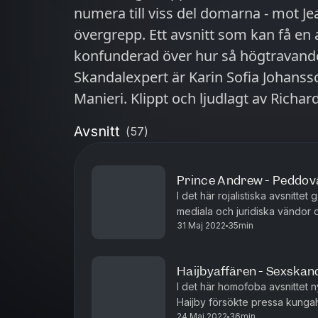
numera till viss del domarna - mot Je
övergrepp. Ett avsnitt som kan få en 
konfunderad över hur så högtravande 
Skandalexpert är Karin Sofia Johans
Manieri. Klippt och ljudlagt av Richard
Avsnitt
(
57
)
Prince Andrew - Peddov
I det här rojalistiska avsnitte
mediala och juridiska vändor d
31 Maj 2022
35min
sexualbrott mot minderåriga. E
Haijbyaffären - Sexskan
I det här homofoba avsnittet n
Haijby försökte pressa kungahu
24 Maj 2022
36min
påstådd sexuell relation med ku