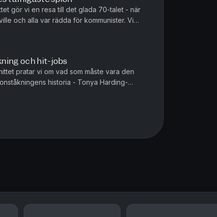
tet gör vi en resa till det glada 70-talet - när
lle och alla var rädda för kommunister. Vi
ges kanske minst ko...
ning och hit-jobs
snittet pratar vi om vad som måste vara den
onståkningens historia - Tonya Harding-
mängder av piruetter som är ...