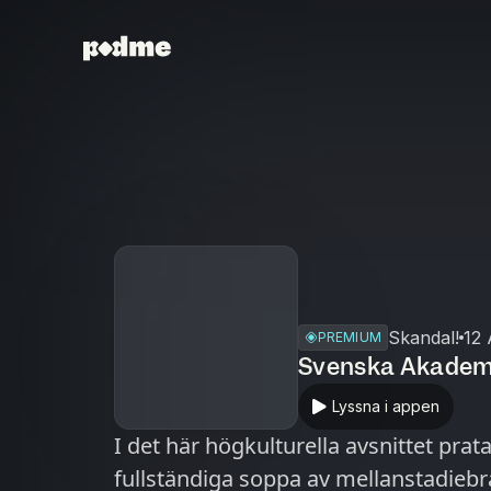
Skandal!
12 
PREMIUM
Svenska Akademi
Lyssna i appen
I det här högkulturella avsnittet pr
fullständiga soppa av mellanstadiebr