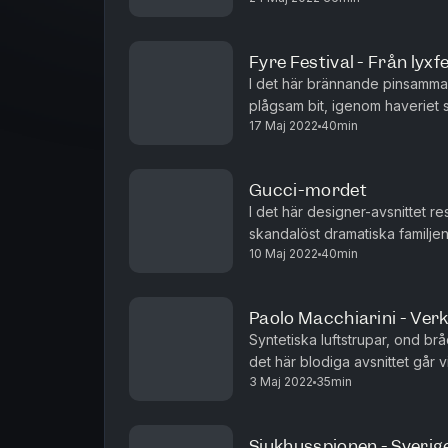
Fyre Festival - Från lyxfe
I det här brännande pinsamma 
plågsam bit, igenom haveriet s
17 Maj 2022
40min
grundidé som, boostad av en o
Gucci-mordet
I det här designer-avsnittet r
skandalöst dramatiska familjen
10 Maj 2022
40min
kupper i styrelserum och till sis
Paolo Macchiarini - Verk
Syntetiska luftstrupar, ond b
det här blodiga avsnittet går 
3 Maj 2022
35min
berättelsen om oetiska experi
Sjukhusspionen - Sverige