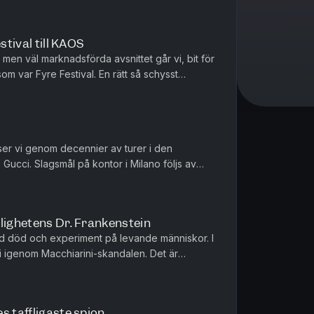
stival till KAOS
men väl marknadsförda avsnittet går vi, bit för
om var Fyre Festival. En rätt så schysst
nödigt framgångsrik mar...
eser vi genom decennier av turer i den
 Gucci. Slagsmål på kontor i Milano följs av
t sker till och med ett...
lighetens Dr. Frankenstein
råd död och experiment på levande människor. I
vi igenom Macchiarini-skandalen. Det är
ment och om hur en charma...
s taffligaste spion