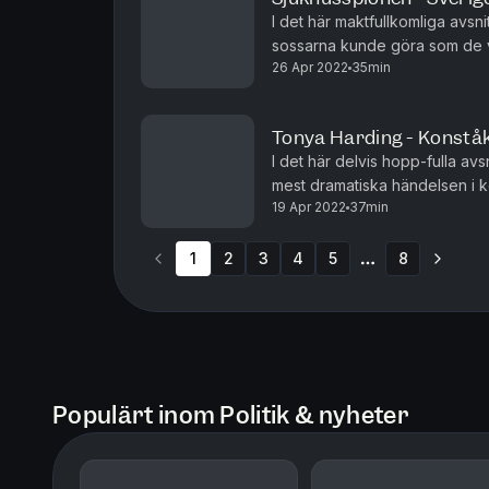
I det här maktfullkomliga avsnit
sossarna kunde göra som de vi
26 Apr 2022
35min
kommer prata om Janne, Sveri
Tonya Harding - Konståk
I det här delvis hopp-fulla av
mest dramatiska händelsen i k
19 Apr 2022
37min
skandalen 1994. Historien gör 
1
2
3
4
5
8
More pages
Populärt inom Politik & nyheter