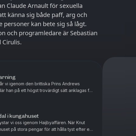
an Claude Arnault för sexuella
att känna sig både paff, arg och
personer kan bete sig så lågt.
son och programledare är Sebastian
 Cirulis.
arning
t går vi igenom den brittiska Prins Andrews
är han på ett högst trovärdigt sätt anklagas för
n rysk docka av ...
dal i kungahuset
ystar vi oss igenom Haijbyaffären. När Knut
set på stora pengar för att hålla tyst efter en
ng Gustaf V. En r...