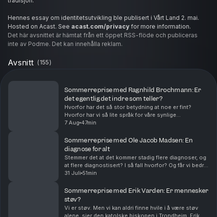
tradisjon.
Hennes essay om identitetsutvikling ble publisert i Vårt Land 2. mai.
Hosted on Acast. See
acast.com/privacy
for more information.
Det här avsnittet är hämtat från ett öppet RSS-flöde och publiceras
inte av Podme. Det kan innehålla reklam.
Avsnitt
(
155
)
Sommerreprise med Ragnhild Brochmann: Er
det egentlig det indre som teller?
Hvorfor har det så stor betydning at noe er fint?
Hvorfor har vi så lite språk for våre synlige
omgivelser? Hvorfor er gamle kirker finere enn nye
7 Aug
47min
kirker? Kunst- og motekulturhistoriker Ragnhild
Broch...
Sommerreprise med Ole Jacob Madsen: En
diagnose for alt
Stemmer det at det kommer stadig flere diagnoser, og
at flere diagnostisert? I så fall hvorfor? Og får vi bedre
psykisk helse ved å vite mye om psykologi? Ole
31 Juli
51min
Jacob Madsen er professor ved Psykologisk...
Sommerreprise med Erik Varden: Er mennesker
støv?
Vi er støv. Men vi kan aldri finne hvile i å være støv
alene, sier den katolske biskopen i Trondheim, Erik