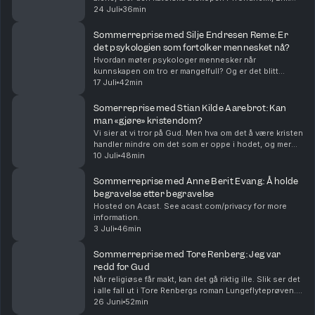
Varden. Hvordan blir vi mer enn støv? Og er det
24 Juli
36min
egentlig så ille å være støv? En episode om y...
Sommerreprise med Silje Endresen Reme: Er
det psykologien som fortolker mennesket nå?
Hvordan møter psykologer mennesker når
kunnskapen om tro er mangelfull? Og er det blitt
psykologien, ikke religionen, som er den
17 Juli
42min
dominerende fortolkningen av hva det vil si å være
menneske? Hva har i ...
Somerreprise med Stian Kilde Aarebrot: Kan
man «gjøre» kristendom?
Vi sier at vi tror på Gud. Men hva om det å være kristen
handler mindre om det som er oppe i hodet, og mer
om hva vi gjør? Prest i Areopagos Stian Kilde Aarebrot
10 Juli
48min
er gjest. Episoden ble først sendt i s...
Sommerreprise med Anne Berit Evang: Å holde
begravelse etter begravelse
Hosted on Acast. See acast.com/privacy for more
information.
3 Juli
46min
Sommerreprise med Tore Renberg: Jeg var
redd for Gud
Når religiøse får makt, kan det gå riktig ille. Slik ser det
i alle fall ut i Tore Renbergs roman Lungeflyteprøven.
Den handler om 1600-tallets Tyskland, men den
26 Juni
52min
snakker også inn i vår tid. Tore Renbe...