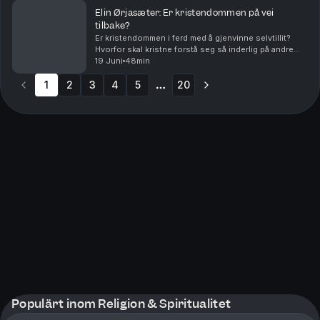
Elin Ørjasæter: Er kristendommen på vei
tilbake?
Er kristendommen i ferd med å gjenvinne selvtillit?
Hvorfor skal kristne forstå seg så inderlig på andre
religioner? Og hvorfor er det så vanskelig for Elin
19 Juni
48min
Ørjasæter å lese noe fysisk? I denne episod...
1
2
3
4
5
20
More pages
Populärt inom Religion & Spiritualitet