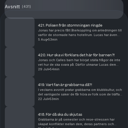
Avsnitt
(
431
)
421. Polisen från stormningen ringde
Jonas har precis fått återkoppling om anledningen till
varför de stormade hans hotellrum. Lucas har även
kommit till insikt varför servicepersonal tycker han är
5 Aug
53min
så otrevlig.
420. Hur ska vi förklara det här för barnen?!
Jonas och Calles barn har börjat ställa frågor de inte
vet hur de ska svara på. Därför utmanar Lucas dem
med scenarion för att se vad de skulle svara på de
29 Juli
54min
jobbigaste frågorna. Dessutom snackas det al...
419. Vart fan är grabbarna då?!
I veckans avsnitt pratar grabbarna om klubbkultur, och
det vanligaste saker de får höra av folk som de träffar
ute på krogen. Dessutom har Lucas drabbats av en
22 Juli
53min
invasion av paddor, och hans katt gör de...
418. För då ska du skjutas
Grabbarna är på semester och rese-stressen har
skapat konflikter mellan dem, deras partners och