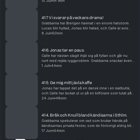
andra resenärer. Lucas har upptäckt vilka sjuka texter
15 Juli
1h 1min
andra länders nationalsånger innehåller, och vad ...
417 Vi svarar på veckans drama!
Grabbarna har återigen hamnat i en enorm hatstorm.
Lucas blir hyllad, Jonas blir hatad, och Calle är avis
över att han varken får ris eller ros.
8 Juli
50min
416. Jonas tar en paus.
Calle har nästan slagit ihjäl sig på fyllan och går nu
runt med rejäla ryggproblem. Grabbarna snackar även
om sina semsterplaner och ska Jonas ta en paus från
1 Juli
44min
allt?
415. Ge mig mitt jävla kaffe
Jonas har tappat det på en dansk inne i en matbutik,
och Calle har lackat ut ur på en bilförare som tutat på
honom. Vad beror dessa raseriutbrott på? Börjar de bli
24 Juni
48min
gamla och griniga?
414. Bråk och Knull bland kändisarna i Sthlm.
Grabbarna spekulerar om vad som brukar hända på
kändisarnas privata fester, som de förövrigt aldrig blir
bjudna på. De diskuterar även vart nästa resa ska bli.
17 Juni
54min
Hawaii, Kina eller...Nordkorea?