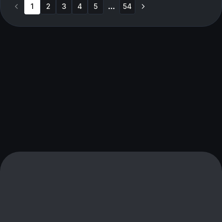
1
2
3
4
5
54
More pages