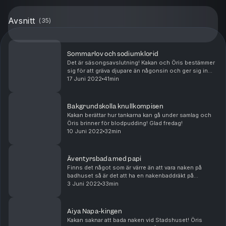
Avsnitt
(
35
)
Sommarlov och sodiumklorid
Det är säsongsavslutning! Kakan och Öris bestämmer
sig för att gräva djupare än någonsin och ger sig in
bland svaren trådstartaren Sodiumklorid fått på
17 Juni 2022
41min
Flashback. Och innan det tas sommarlov så får re...
Bakgrundskolla knullkompisen
Kakan berättar hur tankarna kan gå under samlag och
Öris brinner för blodpudding! Glad fredag!
10 Juni 2022
32min
Äventyrsbada med papi
Finns det något som är värre än att vara naken på
badhuset så är det att ha en nakenbaddräkt på
badhuset – Kakan vet detta av egen erfarenhet. Öris
3 Juni 2022
33min
har en del tankar om att ligga med rebounds OCH om
v...
Aiya Napa-kingen
Kakan saknar att bada naken vid Stadshuset! Öris