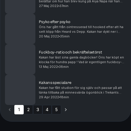
berättar om hur han blev kung på Aiya Napa när han
egentligen kanske borde blivit gripen! Och så en liten
27 Maj 2022
37min
twist i en tråd om en penis på stranden. Glad...
Psyko efter psyko
Öris har gått från ointresserad till hooked efter att ha
sett klipp från Heard vs Depp. Kakan har dykt ner i
Flashbacks djupaste mörker och hittat en kille som
20 Maj 2022
35min
blivit dumpad (ja, bokstavligen) i skoge...
Fuckboy-ratio och bekräftelsetörst
Kakan har läst sina gamla dagböcker! Öris har köpt en
klocka för hundra papp ! Vad är egentligen fuckboy-
ration på Summerburst? Och så en dos allvarlighet när
13 Maj 2022
38min
relationsexperterna tar sig an en tjej me...
Kakans specialare
Kakan har fått studion för sig själv och passar på att
tänka tillbaka på minnesvärda ögonblick i Trekants
historia.
29 Apr 2022
18min
1
2
3
4
5