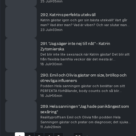
Men också om två tillfällen i närtid som hon blivit lurad
25 Juli
35min
av teknikens krafter.
292. Katrins perfekta utekväll
Katrin gästar igen och ger sin bästa utekväll! Vart går
man? Vad äter man? Vad är viben? Och var slutar man
liggandes på dansgolvet?
23 Juli
33min
291. ”Jag säger inte nej till nåt” - Katrin
Zytomierska
Det blir inte lite sexsnack när Katrin gästar! Det blir allt
från flexibla barnfria veckor där det mesta är
välkommet till oldies.
18 Juli
30min
290. Emil och Olivia gästar om size, bröllop och
otrevliga influeners
Podden Hela sanningen gästar och berättar om sitt
PERFEKTA förhållande, body counts och så blir
Rosanna lite lite sugen.
16 Juli
56min
289. Hela sanningen ”Jag hade panikångest som
sexåring”
Realityproffsen Emil och Olivia från podden Hela
Sanningen gästar och pratar om diagnoser, det sjuka i
att åka på partyresa som 16-åring och Emils fas som
11 Juli
29min
epa-raggare.