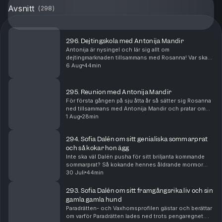
Avsnitt
(
298
)
296. Dejtingskola med Antonija Mandir
Antonija är nysingel och lär sig allt om
dejtingmarknaden tillsammans med Rosanna! Var ska
hon vara? Hur ska hon tänka? Bör hon gå
6 Aug
44min
internationellt?
295. Reunion med Antonija Mandir
För första gången på sju åtta år så sätter sig Rosanna
ned tillsammans med Antonija Mandir och pratar om
livet, löpningen, dåliga knän och framförallt hennes
1 Aug
28min
dejtingliv!
294. Sofia Dalén om sitt genialiska sommarprat
och så kokar hon ägg
Inte ska väl Dalén pusha för sitt briljanta kommande
sommarprat? Så kokande hennes åldrande mormor
ägg och så avslöjar hon vad hon gjorde med 2000
30 Juli
44min
upphittade kronor i ett sånt gammalt
busskortsfodral....
293. Sofia Dalén om sitt framgångsrika liv och sin
gamla gamla hund
Paradrätten- och Vaxhomsprofilen gästar och berättar
om varför Paradrätten lades ned trots pengaregnet.