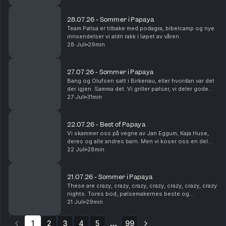
humor. Som vanlig. Dette en en liten ...
28.07.26 - Sommer i Papaya
Team Pølsa er tilbake med podagra, bibelcamp og nye
innsendelser vi aldri rakk i løpet av våren.
28 Juli
29min
27.07.26 - Sommer i Papaya
Bang og Olufsen satt i Birkenau, eller hvordan var det
der igjen. Samma det. Vi griller pølser, vi deler gode
sommerminner og vi tømmer postkassa vår. Det er fint.
27 Juli
31min
22.07.26 - Best of Papaya
Vi skammer oss på vegne av Jan Eggum, Kaja Huse,
deres og alle andres barn. Men vi koser oss en del
med høydepunkter fra sesongen som gikk.
22 Juli
28min
Legendene Ole Soo og Shakademus Tandrevold
dukker opp. HEI!
21.07.26 - Sommer i Papaya
These are crazy, crazy, crazy, crazy, crazy, crazy, crazy
nights. Tores bod, pølsemakernes beste og
livreddende førstehjelp. Snakkes!
21 Juli
29min
1
2
3
4
5
99