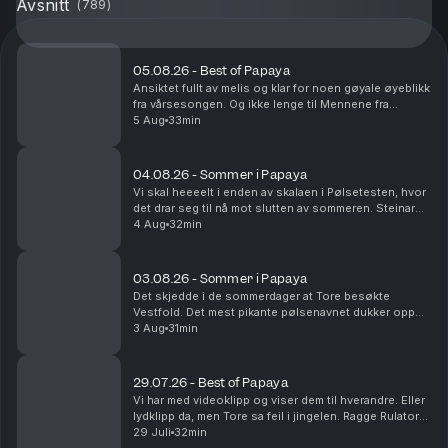
Avsnitt
(
789
)
05.08.26 - Best of Papaya
Ansiktet fullt av melis og klar for noen gøyale øyeblikk
fra vårsesongen. Og ikke lenge til Mennene fra
Viennene er tilbake i sesong nå!
5 Aug
33min
04.08.26 - Sommer i Papaya
Vi skal heeeelt i enden av skalaen i Pølsetesten, hvor
det drar seg til nå mot slutten av sommeren. Steinar
kjører Route 66 og blir nesten drept. Det er
4 Aug
32min
sommerminne det!
03.08.26 - Sommer i Papaya
Det skjedde i de sommerdager at Tore besøkte
Vestfold. Det mest pikante pølsenavnet dukker opp
og vi rydder i fryseren. Yes.
3 Aug
31min
29.07.26 - Best of Papaya
Vi har med videoklipp og viser dem til hverandre. Eller
lydklipp da, men Tore sa feil i jingelen. Ragge Rulator
dukker opp, og Steinar utsettes for på-bekostnings-
29 Juli
32min