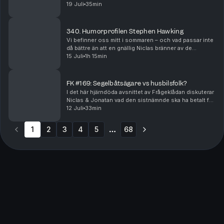
enorma vändning gällande hur man bör säga ett barns
19 Juli
35min
ålder, huruvida tomater är överskattat eller inte, diale...
340. Humorprofilen Stephen Hawking
Vi befinner oss mitt i sommaren – och vad passar inte
då bättre än att en gnällig Niclas bränner av de
fenomen som han stör sig allra mest på under den här
15 Juli
1h 15min
årstiden? Hur rimligt är det egentligen att ...
FK #169: Segelbåtsägare vs husbilsfolk?
I det här hjärndöda avsnittet av Frågeklådan diskuterar
Niclas & Jonatan vad den sistnämnde ska ha betalt för
att se lika uselt som sin poddkumpan livet ut, ett nytt
12 Juli
33min
upplägg för förlängning i fotboll,...
1
2
3
4
5
68
More pages