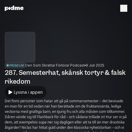
Den Som Skrattar Förlorar Podcast
9 Juli 2025
PREMIUM
287. Semesterhat, skånsk tortyr & falsk
rikedom
Lyssna i appen
Det finns personer som hatar att gå på sommarsemester – det bevisade
en man för en tid sedan när han berättade om de fruktansvärda, lediga
veckorna med gnälliga barn, en tjurig fru och alla måsten som tillkommer.
Dåren vände sig till Flashback för råd – och sådana trillade in! Hur ser vi på
dem, att exempelvis supa ner sig dagligen eller att ta till än mer drastiska
åtgärder? Niclas har hittat guld under den klassiska nyhetstorkan – och vi