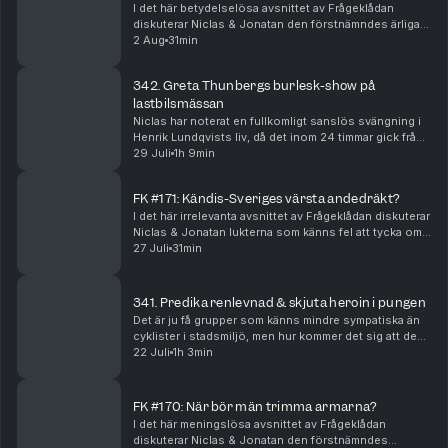
I det här betydelselösa avsnittet av Frågeklådan
diskuterar Niclas & Jonatan den förstnämndes ärliga
syn på TV-spel, vilket som är det sorgligaste
2 Aug
31min
evenemanget att ”streaka”, vad som är jobbigast att u...
342. Greta Thunbergs burlesk-show på
lastbilsmässan
Niclas har noterat en fullkomligt sanslös svängning i
Henrik Lundqvists liv, då det inom 24 timmar gick från
lyxig fläd till motsatsen. Vi plockar ut ett härligt gäng
29 Juli
1h 9min
andra kändisar och låter deras ti...
FK #171: Kändis-Sveriges värsta andedräkt?
I det här irrelevanta avsnittet av Frågeklådan diskuterar
Niclas & Jonatan lukterna som känns fel att tycka om,
oenighet gällande skivat bröd, diskmaskiners uselhet,
27 Juli
31min
tristaste måstena i hemmet, det nä...
341. Predika renlevnad & skjuta heroin i pungen
Det är ju få grupper som känns mindre sympatiska än
cyklister i stadsmiljö, men hur kommer det sig att de
ofta är så lynniga och mästrande? Jonatan har trillat
22 Juli
1h 3min
över den nog värsta paragrafryttaren som...
FK #170: När bör män trimma armarna?
I det här meningslösa avsnittet av Frågeklådan
diskuterar Niclas & Jonatan den förstnämndes