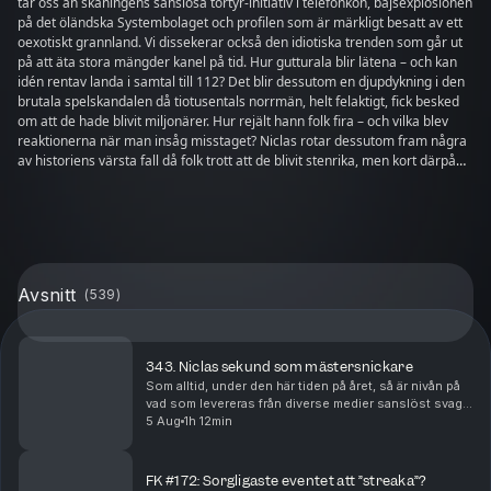
tar oss an skåningens sanslösa tortyr-initiativ i telefonkön, bajsexplosionen
på det öländska Systembolaget och profilen som är märkligt besatt av ett
oexotiskt grannland. Vi dissekerar också den idiotiska trenden som går ut
på att äta stora mängder kanel på tid. Hur gutturala blir lätena – och kan
idén rentav landa i samtal till 112? Det blir dessutom en djupdykning i den
brutala spelskandalen då tiotusentals norrmän, helt felaktigt, fick besked
om att de hade blivit miljonärer. Hur rejält hann folk fira – och vilka blev
reaktionerna när man insåg misstaget? Niclas rotar dessutom fram några
av historiens värsta fall då folk trott att de blivit stenrika, men kort därpå
insett den tuffa sanningen! Hur hade grabbarna själva agerat – och varför
är skadeglädjen så stark? Hjärndött och irrelevant – haka på!
Avsnitt
(
539
)
343. Niclas sekund som mästersnickare
Som alltid, under den här tiden på året, så är nivån på
vad som levereras från diverse medier sanslöst svag –
men vad är det mest bisarra som går att rota fram från
5 Aug
1h 12min
nyhetstorkan sommaren 2026? Hur gol...
FK #172: Sorgligaste eventet att ”streaka”?