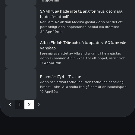
från omklädningsrummet och hur stolpincidenten i
1 Maj
54min
landslaget påverkade honom långt mer än mång...
SAMI: "Jag hade inte talang för musik som jag
hade för fotboll"
När Sami Rekik från Medina gästar John blir det ett
personligt och inspirerande samtal om drömmar,
omvägar och viljan att aldrig ge upp. De pratar om
24 Apr
49min
Samis uppväxt i Fiskis, fotbollstalangen som nästa...
Albin Ekdal: "Där och då tappade vi 50% av vår
vänskap"
I premiäravsnittet av Alla andra kan gå hem gästas
John av vännen Albin Ekdal för ett öppet, varmt och
stundtals tufft samtal om livet under och efter
17 Apr
46min
karriären. De pratar om deras gemensamma historia...
Premiär 17/4 – Trailer
John har lämnat fotbollen, men fotbollen har aldrig
lämnat John. Alla andra kan gå hem är en samtalspodd
med John Guidetti och vänner. I varje avsnitt bjuder
10 Apr
59s
han in andra spelare och nära vänner med e...
1
2