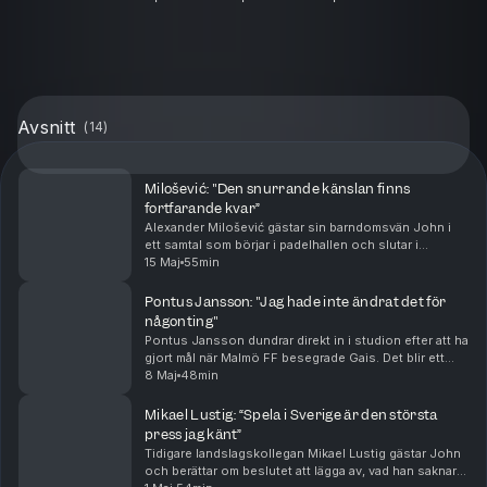
Avsnitt
(
14
)
Milošević: "Den snurrande känslan finns
fortfarande kvar”
Alexander Milošević gästar sin barndomsvän John i
ett samtal som börjar i padelhallen och slutar i
betydligt tyngre vatten. Samtalet sträcker sig från
15 Maj
55min
första mötet på Skytteholm i trettonårsåldern, ti...
Pontus Jansson: "Jag hade inte ändrat det för
någonting"
Pontus Jansson dundrar direkt in i studion efter att ha
gjort mål när Malmö FF besegrade Gais. Det blir ett
samtal som börjar i gammal U21-hets och slutar i stora
8 Maj
48min
frågor om karriären, kroppen och vad ...
Mikael Lustig: “Spela i Sverige är den största
press jag känt”
Tidigare landslagskollegan Mikael Lustig gästar John
och berättar om beslutet att lägga av, vad han saknar