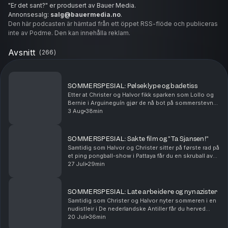
"Er det sant?" er produsert av Bauer Media.
Annonsesalg:
salg@bauermedia.no
.
Ansvarlig redaktør: Kristoffer Vangen.
Den här podcasten är hämtad från ett öppet RSS-flöde och publiceras
inte av Podme. Den kan innehålla reklam.
Avsnitt
(
266
)
SOMMERSPESIAL: Pølseklype og badetiss
Etter at Christer og Halvor fikk sparken som Lollo og
Bernie i Arguineguín gjør de nå bot på sommerstevne
på Brunstad. Dette er den siste sommerspesialen før
3 Aug
38min
gutta er tilbake i normalt gjenge.
SOMMERSPESIAL: Sakte film og "Ta Sjansen!"
Samtidig som Halvor og Christer sitter på første rad på
et ping pongball-show i Pattaya får du en skruball av
en sommerspesial akkurat her. Og nå.
27 Juli
29min
SOMMERSPESIAL: Late arbeidere og nynazister
Samtidig som Christer og Halvor nyter sommeren i en
nudistleir i De nederlandske Antiller får du herved
servert en ny sommerspesial!
20 Juli
36min