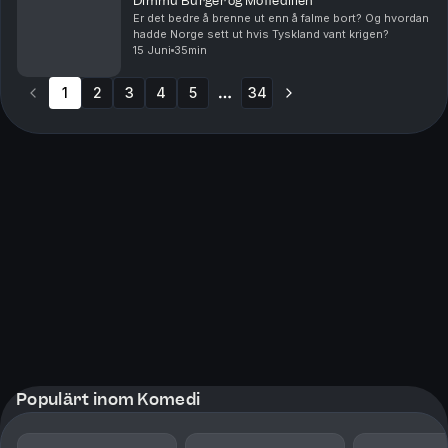
Dimmu Burger og Moffedillen
Er det bedre å brenne ut enn å falme bort? Og hvordan
hadde Norge sett ut hvis Tyskland vant krigen?
15 Juni
35min
1
2
3
4
5
34
More pages
Populärt inom Komedi