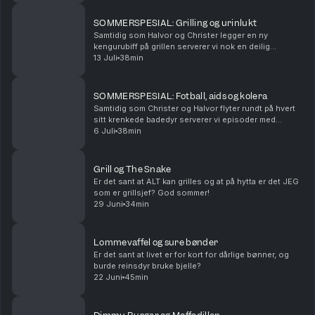
SOMMERSPESIAL: Grilling og urinlukt
Samtidig som Halvor og Christer legger en ny
kengurubiff på grillen serverer vi nok en deilig
sommerspesial til folket.
13 Juli
38min
SOMMERSPESIAL: Fotball, aids og kolera
Samtidig som Christer og Halvor flyter rundt på hvert
sitt krenkede badedyr serverer vi episoder med
gyldne øyeblikk fra arkivet
6 Juli
38min
Grill og The Snake
Er det sant at ALT kan grilles og at på hytta er det JEG
som er grillsjef? God sommer!
29 Juni
34min
Lommevaffel og sure bønder
Er det sant at livet er for kort for dårlige bønner, og
burde reinsdyr bruke bjelle?
22 Juni
45min