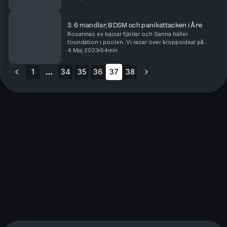
erkänner ett brott, för det är väl preskriberat nu? Eller?
...
3. 6 mandlar, BDSM och panikattacken i Åre
Rosannas ex bajsar fjärilar och Sanna häller
foundation i poolen. Vi rasar över kroppsideal på
sociala medier, BDSM industrin och sexualisering av
4 Maj 2023
54min
barn. Glaset är dock ALLTID halvfullt och vi håller h...
1
34
35
36
37
38
More pages