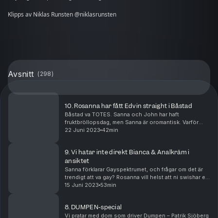
Klipps av Niklas Runsten @niklasrunsten
Avsnitt
(
298
)
10. Rosanna har fått Edvin straight i Båstad
Båstad va TOTES. Sanna och John har haft
fruktbröllopsdag, men Sanna är oromantisk. Varför
hade Dan Bilzerian fest i Stockholm med bara blonda
22 Juni 2023
42min
tjejer?? Och Edvin och Rosanna är ett ikoniskt par.
9. Vi hatar inte direkt Bianca & Analkräm i
ansiktet
Sanna förklarar Gayspektrumet, och frågar om det är
trendigt att va gay? Rosanna vill helst att ni swishar en
connecting fee om ni ska få tag på Carola, Persbrandt
15 Juni 2023
53min
och Zlatan via henne. Följ oss på i...
8. DUMPEN-special
Vi pratar med dom som driver Dumpen – Patrik Sjöberg