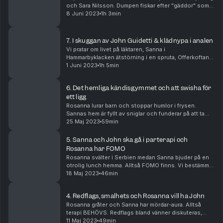
och Sara Nilsson. Dumpen fiskar efter "gäddor" som
försöker förgripa sig på barn, och hänger ut dom på
8 Juni 2023
1h 3min
nätet. Vi ger både kärlek och ställer kritis...
7. I skuggan av John Guidetti & klädnypa i analen
Vi pratar om livet på läktaren, Sanna i
Hammarbyklacken ätstörning i en spruta, Offerkoftan i
dagens generation, och vilka ålderstecken som gör
1 Juni 2023
1h 5min
sig påminda, HAHA. En vinnare från Robinson har
korats (...
6. Det hemliga kändisgymmet och att swisha för
ett ligg
Rosanna lurar barn och stoppar humlor i frysen.
Sannas hem är fyllt av sniglar och funderar på att ta
betalt för att ligga. Är det så fel att sätta pris på
25 Maj 2023
59min
tjänster i hemmet? Eller att spara en navels...
5. Sanna och John ska gå i parterapi och
Rosanna har FOMO
Rosanna svälter i Serbien medan Sanna bjuder på en
otrolig lunch hemma. Alltså FOMO finns. Vi bestämmer
aura på varandra, tar upp unpopular opinions och
18 Maj 2023
46min
börjar tjafsa! Vi är inte överens men det är så...
4. Redflags, smalhets och Rosanna vill ha John
Rosanna gråter och Sanna har mördar-aura. Alltså
terapi BEHÖVS. Redflags bland vänner diskuteras,
Sanna hatar på snåla människor och Rosanna
11 Maj 2023
49min