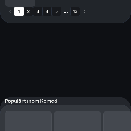
vilja!Paradise Hotel-säsongen som aldrig...
1
2
3
4
5
13
More pages
Populärt inom Komedi