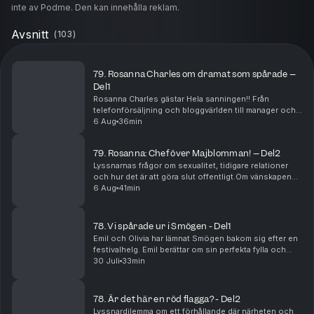
inte av Podme. Den kan innehålla reklam.
Avsnitt
(
103
)
79.⁠ ⁠Rosanna Charles om dramat som spårade –
Del1
Rosanna Charles gästar Hela sanningen!! Från
telefonförsäljning och bloggvärlden till manager och
att casta deltagare till några av Sveriges största
6 Aug
36min
realityprogram.Om vänskapen med flera av Sveriges
s...
79.⁠ ⁠Rosanna: Chef över Majblomman! – Del2
Lyssnarnas frågor om sexualitet, tidigare relationer
och hur det är att göra slut offentligt.Om vänskapen
med Bianca Ingrosso och om hur hon som barn
6 Aug
41min
trodde att hon skulle bli chef över Majblomman. Po...
78. Vi spårade ur i Smögen - Del1
Emil och Olivia har lämnat Smögen bakom sig efter en
festivalhelg. Emil berättar om sin perfekta fylla och
killen som fick lite för mycket champagne medan Olivia
30 Juli
33min
vaknar upp med en allergisk reaktion e...
78.⁠ ⁠Är det här en röd flagga? - Del2
Lyssnardilemma om ett förhållande där närheten och