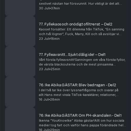
sexlivet nästan har försvunnit. Hur viktigt är det att
känna sig åtrådd och vad gör man när ens partner inte
30 Juli
37min
vill prata om problemet?Vilka egenskaper...
77. Fyllekaos och onödigt ofiltrerat – Del2
Kaoset forsätter: Ett dilemma från TikTok, “En sanning
och två lögner”, Fuck, Marry, Kill och så avslöjar vi
saker om oss själva som vi kanske borde ha hållit för
23 Juli
18min
oss själva. Dessutom en OTROLIG nyhet...
77. Fylleavsnitt... Sjukt dålig ide! – Del1
Vårt första fylleavsnitt!Sanningen om våra första fyllor,
de värsta blackouterna och de mest pinsamma
sakerna som hänt efter några drinkar för mycket.Vi
23 Juli
25min
svarar på era frågor om Love Island, lön och vå...
76. Ike Abika GÄSTAR: Blev bedragen - Del2
I del två tar Ike över lyssnarfrågorna och svarar på
allt.Hans mest virala TikTok-karaktärer, relationer,
otrohet, kärlek, äktenskap och framtidsdrömmar.
16 Juli
28min
Dessutom: Realityvärlden, kändiscrushar, Sveri...
76. Ike Abika GÄSTAR: Om PH-skandalen - Del1
Ikenna “YouKnowIke” Abika gästar!Allt om hur sociala
medier tog fart och varför hans pappa förändrade hela
hans liv genom att skicka honom till USA... Mot Ikes
16 Juli
29min