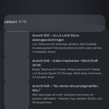
Jaksot
(
576
)
Avsnitt 550 – ALLA LAG! Stora
säsongsavslutningen
Leo Carlsson blir plötsligt världens bäst betalda
hockeyspelare! Det beskedet kom mitt under denna
inspelning, men klipps in i börja av avsnittet. Ni får
4 Heinä
2h 30min
höra Bjurmans och Ekeliws genuina chock och sp...
Avsnitt 549 – Galen trejdvecka + Mock Draft
2026
Brady Tkachuk till Florida, William Eklund till Ottawa
och Bowen Byram till Chicago. Med mera, med mera.
Per Bjurman och Jonathan Ekeliw har flera stekheta
24 Kesä
1h 4min
trejder att diskutera från de senaste dagarn...
Avsnitt 548 – ”Nu väntar ett paradigmskifte i
NHL!”
NHL-säsongen är över! Carolina Hurricanes är –
mycket välförtjänt – Stanley Cup-mästare 25/26, och
Per Bjurman och Jonathan Ekeliw djupanalyserar
16 Kesä
54min
anledningarna bakom det. Men Bjurman tror INTE att