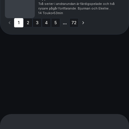
Två serier i andrarundan är färdigspelade och två
rysare pågår fortfarande. Bjurman och Ekeliw
analyserar varför Colorado och Carolina är så
14 Touko
53min
överlägsna hittills i slutspelet – och vad utslagna
1
2
3
Minneso...
4
5
72
More pages