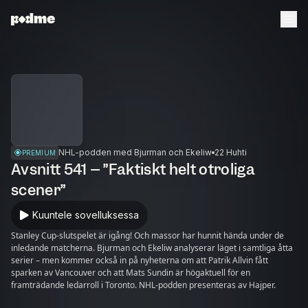
NHL-podden med Bjurman och Ekeliw
22 Huhti
PREMIUM
Avsnitt 541 – ”Faktiskt helt otroliga
scener”
Kuuntele sovelluksessa
Stanley Cup-slutspelet är igång! Och massor har hunnit hända under de
inledande matcherna. Bjurman och Ekeliw analyserar läget i samtliga åtta
serier – men kommer också in på nyheterna om att Patrik Allvin fått
sparken av Vancouver och att Mats Sundin är högaktuell för en
framträdande ledarroll i Toronto. NHL-podden presenteras av Hajper.