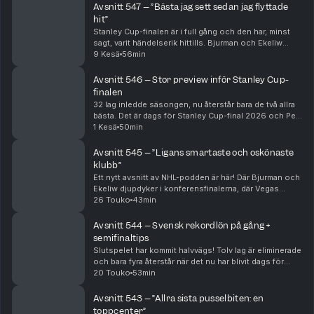
klu...
Avsnitt 547 – ”Bästa jag sett sedan jag flyttade
hit”
Stanley Cup-finalen är i full gång och den har, minst
sagt, varit händelserik hittills. Bjurman och Ekeliw
försöker summera och analysera de galna matcherna
9 Kesä
56min
mellan Vegas och Carolina – och sia om fort...
Avsnitt 546 – Stor preview inför Stanley Cup-
finalen
32 lag inledde säsongen, nu återstår bara de två allra
bästa. Det är dags för Stanley Cup-final 2026 och Per
Bjurman och Jonathan Ekeliw djupanalyserar Carolina
1 Kesä
50min
och Vegas, lagdel för lagdel, och tippa...
Avsnitt 545 – ”Ligans smartaste och oskönaste
klubb”
Ett nytt avsnitt av NHL-podden är här! Där Bjurman och
Ekeliw djupdyker i konferensfinalerna, där Vegas
sensationellt nog är på väg att göra processen kort
26 Touko
43min
med grundseriedominanten Colorado. Hur har J...
Avsnitt 544 – Svensk rekordlön på gång +
semifinaltips
Slutspelet har kommit halvvägs! Tolv lag är eliminerade
och bara fyra återstår när det nu har blivit dags för
konferensfinaler. Bjurman och Ekeliw analyserar
20 Touko
53min
Carolina, Montreal, Colorado och Vegas gru...
Avsnitt 543 – ”Allra sista pusselbiten: en
toppcenter”