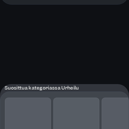
More pages
Suosittua kategoriassa Urheilu