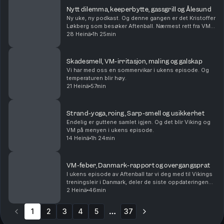
Nytt dilemma, keeperbytte, gassgrill og Ålesund
Ny uke, ny podkast. Og denne gangen er det Kristoffer
Løkberg som besøker Aftenball. Nærmest rett fra VM
tilbake på jobb i Viking. Og det blir både VM og Viking
28 Heinä
1h 25min
på menyen i ukens episode. Bør Viking b...
Skadesmell, VM-irritasjon, maling og galskap
Vi har med oss en sommervikar i ukens episode. Og
temperaturen blir høy.
21 Heinä
57min
Strand-yoga, roing, Sarp-smell og usikkerhet
Endelig er guttene samlet igjen. Og det blir Viking og
VM på menyen i ukens episode.
14 Heinä
1h 24min
VM-feber, Danmark-rapport og overgangsprat
I ukens episode av Aftenball tar vi deg med til Vikings
treningsleir i Danmark, deler de siste oppdateringene
rundt klubben og snakker om VM-feberen som brer
2 Heinä
46min
seg her til lands.
1
2
3
4
5
37