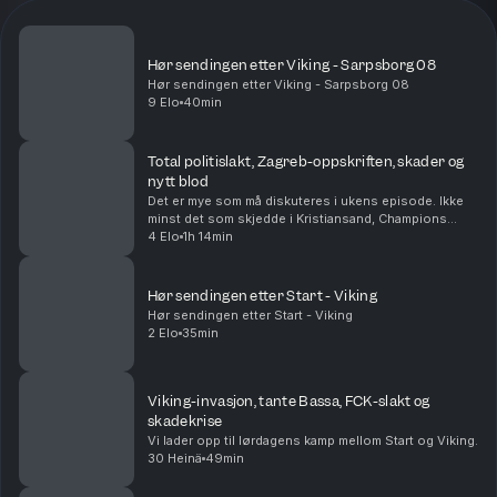
Hør sendingen etter Viking - Sarpsborg 08
Hør sendingen etter Viking - Sarpsborg 08
9 Elo
40min
Total politislakt, Zagreb-oppskriften, skader og
nytt blod
Det er mye som må diskuteres i ukens episode. Ikke
minst det som skjedde i Kristiansand, Champions
League-trekningen og Vikings nysignering. Dette og
4 Elo
1h 14min
enda litt til i denne episoden av Aftenball.
Hør sendingen etter Start - Viking
Hør sendingen etter Start - Viking
2 Elo
35min
Viking-invasjon, tante Bassa, FCK-slakt og
skadekrise
Vi lader opp til lørdagens kamp mellom Start og Viking.
30 Heinä
49min