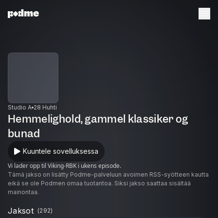
Studio A
28 Huhti
Hemmelighold, gammel klassiker og
bunad
Kuuntele sovelluksessa
Vi lader opp til Viking-RBK i ukens episode.
Tämä jakso on lisätty Podme-palveluun avoimen RSS-syötteen kautta
eikä se ole Podmen omaa tuotantoa. Siksi jakso saattaa sisältää
mainontaa.
Jaksot
(
292
)