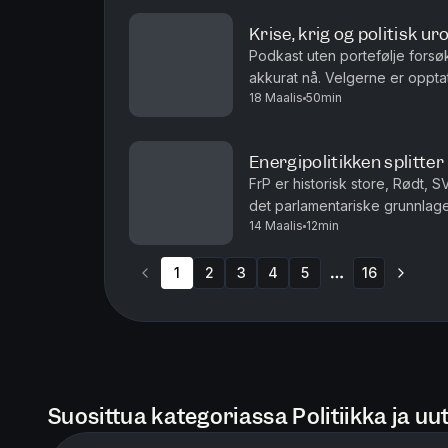
Krise, krig og politisk ur
Podkast uten portefølje forsø
akkurat nå. Velgerne er opptatt av høy rente og ditto bensinpriser, mens
18 Maalis
50min
nyhetsbildet domineres av inter
Energipolitikken splitte
FrP er historisk store, Rødt, SV
det parlamentariske grunnlaget 
14 Maalis
12min
Arbeiderpartiet og Høyre, histo
1
2
3
4
5
16
More pages
Suosittua kategoriassa Politiikka ja uut