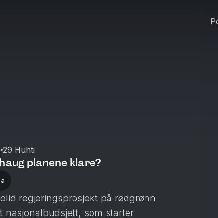
Po
e
29 Huhti
thaug planene klare?
sa
olid regjeringsprosjekt på rødgrønn
t nasjonalbudsjett, som starter