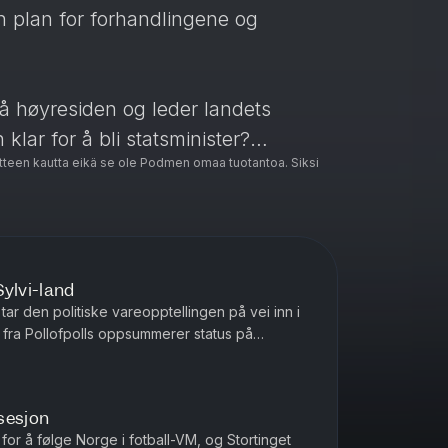
n plan for forhandlingene og
på høyresiden og leder landets
klar for å bli statsminister?
teen kautta eikä se ole Podmen omaa tuotantoa. Siksi
norsk politikk har Jan-Erik Larsen
eim, politisk redaktør i Aftenposten;
get, og Kristian Skard, politisk
Sylvi-land
ar den politiske vareopptellingen på vei inn i
eningsmålingsekspert Johan Giertsen
 ny rekord på målingene. ...
lgerne er og hvor de er på vei hen.
sesjon
 for å følge Norge i fotball-VM, og Stortinget