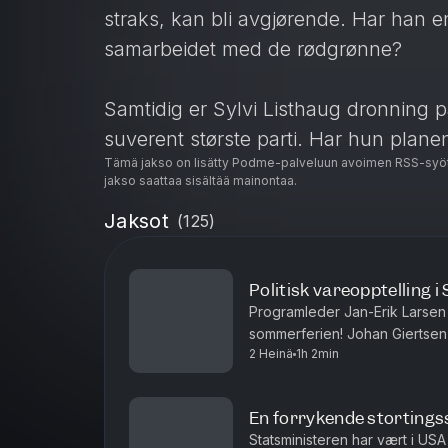
straks, kan bli avgjørende. Har han e
samarbeidet med de rødgrønne?
Samtidig er Sylvi Listhaug dronning 
suverent største parti. Har hun planen 
Tämä jakso on lisätty Podme-palveluun avoimen RSS-syöt
jakso saattaa sisältää mainontaa.
For å besvare de store spørsmålene i 
Jaksot
(
125
)
fått besøk i studio av Kjetil B. Alstadh
Veslemøy Østrem, sjefsredaktør i Altin
redaktør i Dagsavisen.
Politisk vareopptelling i 
Programleder Jan-Erik Larsen t
sommerferien! Johan Giertsen fra Pollofpolls oppsummerer status på
I tillegg får vi en oppdatering fra m
2 Heinä
1h 2min
meningsmålingene. FrP har satt
fra nettstedet PollOfPolls om hvor ve
En forrykende stortings
Statsministeren har vært i USA