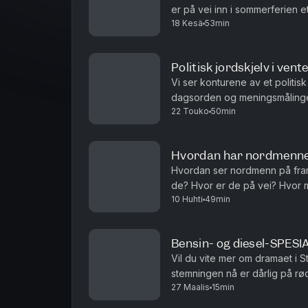
er på vei inn i sommerferien et
18 Kesä
53min
episode av Podkast uten porte
Politisk jordskjelv i vent
Vi ser konturene av et politis
dagsorden og meningsmålingene
22 Touko
50min
lojalitet. Velgerne strømmer til F
Hvordan har nordmennen
Hvordan ser nordmenn på fram
de? Hvor er de på vei? Hvor m
10 Huhti
49min
Bensin- og diesel-SPESI
Vil du vite mer om dramaet i S
stemningen nå er dårlig på rø
27 Maalis
15min
seg på, og hvilke konsekvens