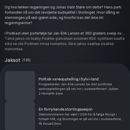
Og hva tenker regjeringen og Jonas Gahr Støre om dette? Hans parti
forhandler nå om det reviderte budsjettet i Stortinget. Hvor dårlig er
stemningen på rød-grønn side, og hvorfor kan det ikke bli
regjeringskrise?
I Podkast uten portefølje tar Jan-Erik Larsen et 360 graders sveip over
norsk politikk i mai 2026 med et svært kompetent panel av gjester:
Tämä jakso on lisätty Podme-palveluun avoimen RSS-syötteen kautta
Politisk redaktør i VG Frøy Gudbrandsen, nyhetssjef i Klassekampen
eikä se ole Podmen omaa tuotantoa. Siksi jakso saattaa sisältää
Lars Vegstein og meningsmålingsguru Johan Giertsen fra nettstedet
mainontaa.
Poll of Polls.
Jaksot
(
125
)
Politisk vareopptelling i Sylvi-land
Programleder Jan-Erik Larsen tar den politiske
vareopptellingen på vei inn i sommerferien! Johan
Giertsen fra Pollofpolls oppsummerer status på
2 Heinä
1h 2min
meningsmålingene. FrP har satt ny rekord på
målingene. ...
En forrykende stortingssesjon
Statsministeren har vært i USA for å følge Norge i
fotball-VM, og Stortinget er på vei inn i sommerferien
etter å ha landet et revidert nasjonalbudsjett. Ny
18 Kesä
53min
episode av Podkast uten portefølje - med en...