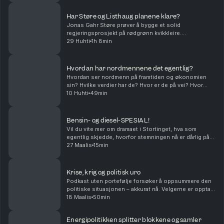
Har Støre og Listhaug planene klare?
Jonas Gahr Støre prøver å bygge et solid
regjeringsprosjekt på rødgrønn kvikkleire.
Forhandlingene om revidert nasjonalbudsjett, som
29 Huhti
1h 8min
starter straks, kan bli avgjørende. Har han en plan for
forhandling...
Hvordan har nordmennene det egentlig?
Hvordan ser nordmenn på framtiden og økonomien
sin? Hvilke verdier har de? Hvor er de på vei? Hvor
mange kjøttkaker spiser de, og hva har det å gjøre
10 Huhti
49min
med hva de stemmer på? I denne episoden av
Podkas...
Bensin- og diesel-SPESIAL!
Vil du vite mer om dramaet i Stortinget, hva som
egentlig skjedde, hvorfor stemningen nå er dårlig på
rød-grønn side, hvorfor Høyre plutselig kastet seg på,
27 Maalis
15min
og hvilke konsekvenser denne saken kan få p...
Krise, krig og politisk uro
Podkast uten portefølje forsøker å oppsummere den
politiske situasjonen – akkurat nå. Velgerne er opptatt
av høy rente og ditto bensinpriser, mens nyhetsbildet
18 Maalis
50min
domineres av internasjonale kriser, Tru...
Energipolitikken splitter blokkene og samler