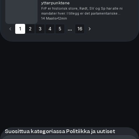
ytterpunktene
FrP er historisk store, Rødt, SV og Sp har alle ni
mandater hver. I tillegg er det parlamentariske
grunnlaget til de tradisjonelle styringspartiene
14 Maalis
12min
Arbeiderpartiet og Høyre, historisk svakt. Høyre og ...
1
2
3
4
5
16
More pages
Suosittua kategoriassa Politiikka ja uutiset