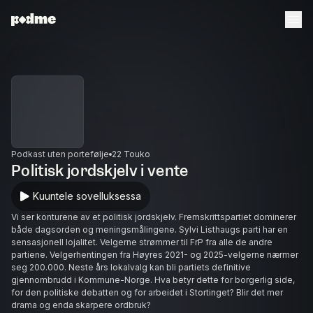
Podkast uten portefølje
22 Touko
Politisk jordskjelv i vente
Kuuntele sovelluksessa
Vi ser konturene av et politisk jordskjelv. Fremskrittspartiet dominerer
både dagsorden og meningsmålingene. Sylvi Listhaugs parti har en
sensasjonell lojalitet. Velgerne strømmer til FrP fra alle de andre
partiene. Velgerhentingen fra Høyres 2021- og 2025-velgerne nærmer
seg 200.000. Neste års lokalvalg kan bli partiets definitive
gjennombrudd i Kommune-Norge. Hva betyr dette for borgerlig side,
for den politiske debatten og for arbeidet i Stortinget? Blir det mer
drama og enda skarpere ordbruk?