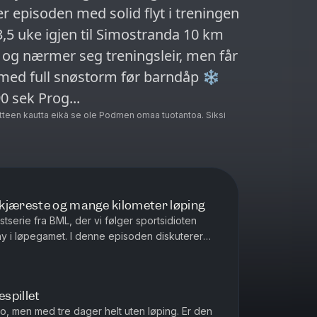
r episoden med solid flyt i treningen
3,5 uke igjen til Simostranda 10 km
ti og nærmer seg treningsleir, men får
med full snøstorm før barndåp ❄️
🏃 Ukas økt: 4–3–2–1 km Pause: 60–90 sek Prog...
teen kautta eikä se ole Podmen omaa tuotantoa. Siksi
kjæreste og mange kilometer løping
serie fra BML, der vi følger sportsidioten
ny i løpegamet. I denne episoden diskuterer
 rekordstore treningsuker, mye takket være ...
espillet
slo, men med tre dager helt uten løping. Er den