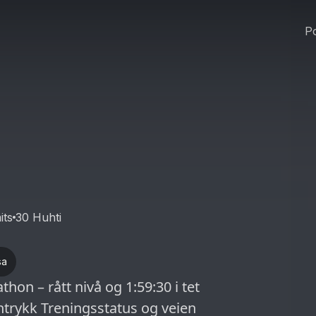
Po
its
30 Huhti
sa
on – rått nivå og 1:59:30 i tet
trykk Treningsstatus og veien