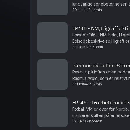
langvarige senebetennelsen e
30 Heinä
2h 4min
skader, restitusjon og hvordan 
EP146 - NM, Higraff er ti
Episode 146 – NM-helg, Higraff
Episodebeskrivelse Higraff er 
23 Heinä
1h 53min
Kristian tilbringer enda en uk
Rasmus på Loffen: Somm
Rasmus på loffen er en podcast
Rasmus Wold, som er relativt 
22 Heinä
1h 12min
Rasmus og Andreas løst og fast
EP145 - Trøbbel i paradi
Fotball-VM er over for Norge
markerer slutten på en epoke –
16 Heinä
1h 55min
fortsetter gjennomgangen av L