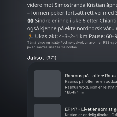
videre mot Simostranda Kristian åpne
– formen peker fortsatt rett vei med 
👀 Sindre er inne i uke 6 etter Chian
også kjenne på ekte nordnorsk vår… 
Tämä jakso on lisätty Podme-palveluun avoimen RSS-syöt
jakso saattaa sisältää mainontaa.
Jaksot
(
371
)
Rasmus på Loffen: Raus 
Rasmus på loffen er en podcast
Rasmus Wold, som er relativt 
1 Elo
1h 4min
gutta noen
EP147 - Livet er som stig
Kristian er endelig tilbake i O