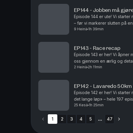
EP144 - Jobben må gjør
Episode 144 er ute! Vi starte
– før vi markerer slutten på e
9 Heinä
1h 39min
EP143 - Race recap
Episode 143 er her! Vi åpner 
oss gjennom en ærlig og detal
2 Heinä
2h 11min
fungerte? Hva gikk galt? Og h
EP142 - Lavaredo 50km
Episode 142 er her! Vi starter 
det lange løp» – hele 197 epi
25 Kesä
1h 25min
Sindre er tilbake og deler statu
1
2
3
4
5
47
More pages