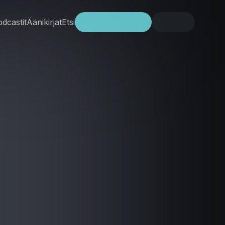
dcastit
Äänikirjat
Etsi
Kokeile ilmaiseksi
Kirjaudu