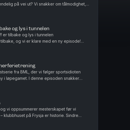
ndelig på vei ut? Vi snakker om tålmodighet,
det er å stå på s...
lbake og lys i tunnelen
 er tilbake og lys i tunnelen
tilbake, og vi er klare med en ny episode!
e i Sarpsborg, med bare fem dager igj...
erferietrening
serie fra BML, der vi følger sportsidioten
ny i løpegamet. I denne episoden snakker
 om trening i sommerferien,...
s
, og vi oppsummerer mesterskapet før vi
 klubbhuset på Frysja er historie. Sindre
avaredo 50K, med erfaringene fr...