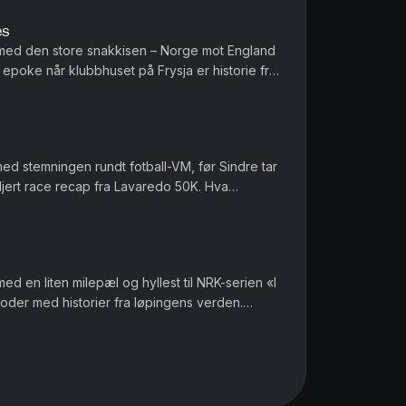
es
r med den store snakkisen – Norge mot England
n epoke når klubbhuset på Frysja er historie fra
01.10! Sindre er tilbake etter Lavaredo 50K. ...
med stemningen rundt fotball-VM, før Sindre tar
jert race recap fra Lavaredo 50K. Hva
va tar han med seg videre m...
med en liten milepæl og hyllest til NRK-serien «I
soder med historier fra løpingens verden.
s på treningen f...