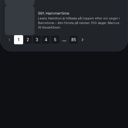
i respektive team, har rollerna förändrats under säs...
591. Hammertime
Lewis Hamilton är tillbaka på toppen efter sin seger i
Barcelona – den första på nästan 700 dagar. Marcus
Ericsson analyserar Hamiltons formbesked och delar
16 Kesä
55min
ut sina betyg efter helgens Formel 1-lopp, ...
1
2
3
4
5
85
More pages