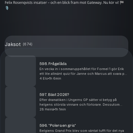
Felix Rosenqvists insatser – och en blick fram mot Gateway. Nu kör vi! 🏁
🎙️
Jaksot
(
674
)
598. Frågelåda
En vecka in i sommaruppehållet för Formel 1 gör Erik
ett lite allmänt quiz för Janne och Marcus att svara på.
Blir dessutom frågor till både Janne och Marcus av
4 Elo
1h 6min
lite mer personlig natur. De hinner äve...
597. Bäst 2026?
Efter dramatiken i Ungerns GP sätter vi betyg på
helgens största vinnare och förlorare. Dessutom
förklarar vi vad Formel 1 omtalade "summer shutdown"
28 Heinä
1h 1min
egentligen innebär – varför hela utvecklingsarbete...
596. "Polera en gris"
Belgiens Grand Prix blev som väntat tufft för det nya