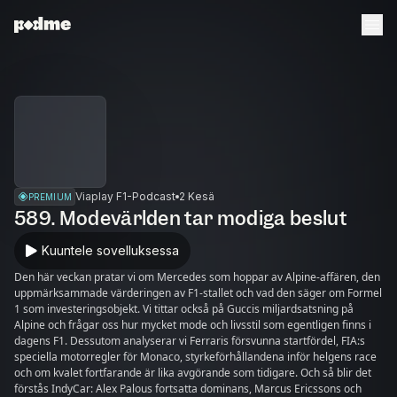
Viaplay F1-Podcast
2 Kesä
PREMIUM
589. Modevärlden tar modiga beslut
Kuuntele sovelluksessa
Den här veckan pratar vi om Mercedes som hoppar av Alpine-affären, den
uppmärksammade värderingen av F1-stallet och vad den säger om Formel
1 som investeringsobjekt. Vi tittar också på Guccis miljard­satsning på
Alpine och frågar oss hur mycket mode och livsstil som egentligen finns i
dagens F1. Dessutom analyserar vi Ferraris försvunna startfördel, FIA:s
speciella motorregler för Monaco, styrkeförhållandena inför helgens race
och om kvalet fortfarande är lika avgörande som tidigare. Och så blir det
förstås IndyCar: Alex Palous fortsatta dominans, Marcus Ericssons och