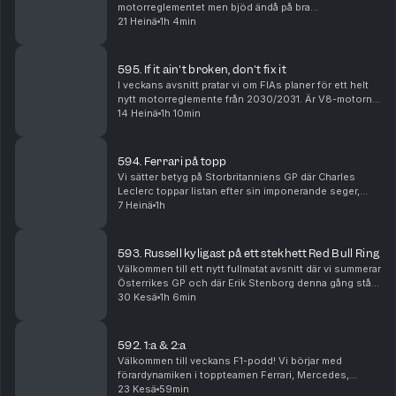
motorreglementet men bjöd ändå på bra
underhållning. Janne står för betygen där Kimi
21 Heinä
1h 4min
Antonelli som väntat får högt sådant. Vidare blickar vi
framå...
595. If it ain't broken, don't fix it
I veckans avsnitt pratar vi om FIAs planer för ett helt
nytt motorreglemente från 2030/2031. Är V8-motorn
på väg tillbaka, vad händer med hybriderna och kan
14 Heinä
1h 10min
tankning göra comeback i Formel 1? Vi går i...
594. Ferrari på topp
Vi sätter betyg på Storbritanniens GP där Charles
Leclerc toppar listan efter sin imponerande seger,
samtidigt som Ferrari, Red Bull, Williams och
7 Heinä
1h
tävlingsledningen hamnar i fokus efter en
händelserik...
593. Russell kyligast på ett stekhett Red Bull Ring
Välkommen till ett nytt fullmatat avsnitt där vi summerar
Österrikes GP och där Erik Stenborg denna gång står
för betygen. Vi analyserar Ferraris svajiga form,
30 Kesä
1h 6min
Russells viktiga seger, Red Bulls uppgra...
592. 1:a & 2:a
Välkommen till veckans F1-podd! Vi börjar med
förardynamiken i toppteamen Ferrari, Mercedes,
McLaren och Red Bull. Vem är egentligen etta och tvåa
23 Kesä
59min