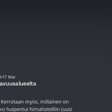
Ä
17 Mar
avuusalueelta
ää! Kerrotaan myös, millainen on
ko huipentui himahotelliin (uusi