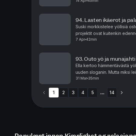
14 Apr
45min
mikä kaduttaa eniten some-ura
94. Lasten ikäerot ja p
Suski morkkistelee yöllisiä ost
projektit ovat kuitenkin edenn
7 Apr
42min
lasten ikäerot tuntuu just nyt ja
93. Outo yö ja munajahti
Ella kertoo hämmentävästä yöll
uuden sloganin. Mutta miksi 
31 Mar
35min
pääsiäisestä ja L-kornerissa mi
1
2
3
4
5
14
More pages