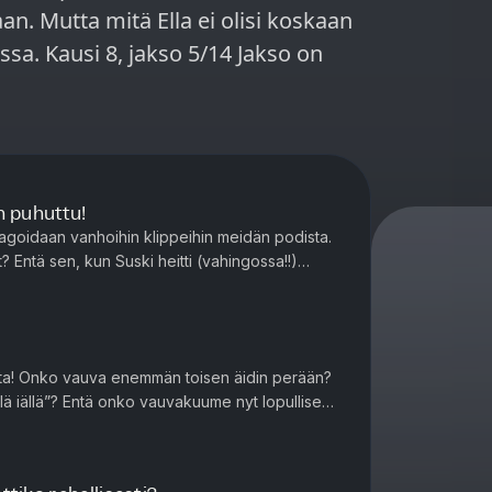
n. Mutta mitä Ella ei olisi koskaan
Jakso on
n puhuttu!
agoidaan vanhoihin klippeihin meidän podista.
t? Entä sen, kun Suski heitti (vahingossa!!)
lla melkein joi ...
a! Onko vauva enemmän toisen äidin perään?
ellä iällä”? Entä onko vauvakuume nyt lopullisesti
t ja pahimmat: El...