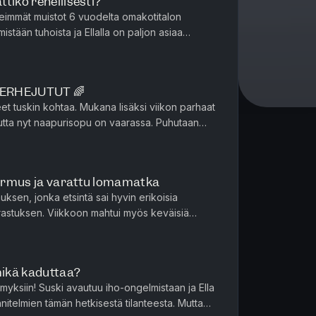
tiko rehellisesti?
eimmät muistot 6 vuodelta omakotitalon
istään tuhoista ja Ellalla on paljon asiaa
otain talon omistajina op...
PERHEJUTUT 🌈
t tuskin kohtaa. Mukana lisäksi viikon parhaat
i, mutta nyt naapurisopu on vaarassa. Puhutaan
ista. <3 Kausi 8, jakso 11/14 ...
ormus ja varattu lomamatka
muksen, jonka etsintä sai hyvin erikoisia
arrastuksen. Viikkoon mahtui myös keväisiä
pihaprojekteja ja tulevan lomamatkan fiilistelyä. Ka...
mikä kaduttaa?
myksiin! Suski avautuu iho-ongelmistaan ja Ella
itelmien tämän hetkisestä tilanteesta. Mutta