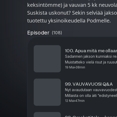
keksintömme) ja vauvan 5 kk neuvolaa
Suskista uskonut? Sekin selviää jaksossa. Kausi 8, jakso 5/14 
tuotettu yksinoikeudella Podmelle.
Episoder
(
108
)
100. Apua mitä me ollaa
Sadannen jakson kunniaksi re
Muistatteko vielä risut ja ruusu
19 Mai
38min
pikkarit yleisöön? Tai sen, kun E
99. VAUVAVUOSI Q&A
Nyt avaudutaan vauvavuodest
Millaista on olla äiti ”edistyne
12 Mai
47min
ohi? Mukana myös viikon parhaa