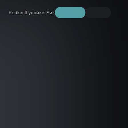
Podkast
Lydbøker
Søk
Prøv gratis
Logg inn