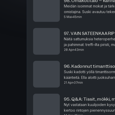
98. Omakotitalo – kannat
Meidän isoimmat mokat ja tärk
omistajina. Suski avautuu tekem
5 Mai
45min
villieläimistä. Mutta ollaan me j
97. VAIN SATEENKAARI
Näitä sattumuksia heteroperhee
ja pahimmat: treffi-ilta pirist
28 Apr
43min
myös kummilaps
96. Kadonnut timanttis
Suski kadotti yöllä timanttisor
käänteitä. Ella aloitti juoksuh
21 Apr
37min
95. Q&A: Tissit, mökki, 
Nyt vastataan kuulijoiden kysy
kertoo rintojen pienennyssuunn