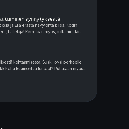
lla? Puhutaan myös...
alautuminen synnytyksestä
oksia ja Ella erästä hävytöntä biisiä. Kodin
eet, halleluja! Kerrotaan myös, miltä meidän
 miten Ella on p...
isestä kohtaamisesta. Suski löysi perheelle
leikkikehä kuumentaa tunteet? Puhutaan myös
etitään, mihin sateenka...