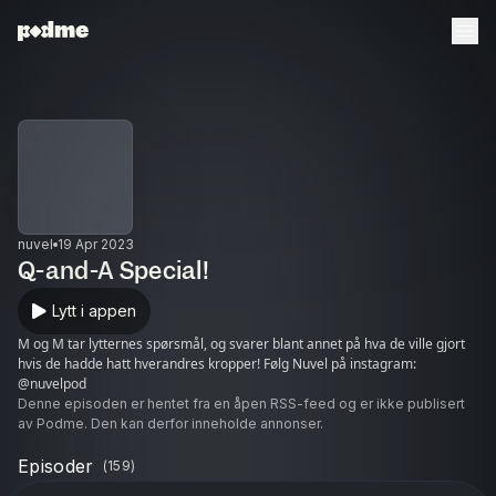
nuvel
19 Apr 2023
Q-and-A Special!
Lytt i appen
M og M tar lytternes spørsmål, og svarer blant annet på hva de ville gjort
hvis de hadde hatt hverandres kropper! Følg Nuvel på instagram:
@nuvelpod
Denne episoden er hentet fra en åpen RSS-feed og er ikke publisert
av Podme. Den kan derfor inneholde annonser.
Episoder
(
159
)