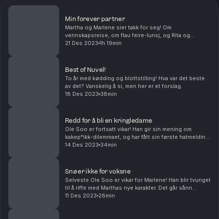
Min forever partner
Martha og Marlene sier takk for seg! Om
vennskapsreise, om flau feire-lunsj, og Rita og
Wenche møtes endelig! "Vi er jo to tapere – podkast
21 Des 2023
1h 19min
ferdig!"
Best of Nuvel!
To år med kødding og blottstilling! Hva var det beste
av det? Vanskelig å si, men her er et forslag.
18 Des 2023
38min
Redd for å bli en kringledame
Ole Soo er fortsatt vikar! Han gir sin mening om
kakep*ikk-dilemmaet, og har fått sin første hatmelding!
Følg Nuvel på instagram: @nuvelpod
14 Des 2023
34min
Snø er ikke for voksne
Selveste Ole Soo er vikar for Marlene! Han blir tvunget
til å riffe med Marthas nye karakter. Det går sånn
passe. Men han er flink på å le seg ut!
11 Des 2023
28min