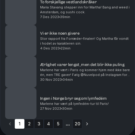
To forskjellige vestlandskråker
Maria Stavang stepper inn for Martha! Bang and weed i
Amsterdam, og sushi cock.
7 Des 2023
39min
Vi er ikke noen givere
Stor rapport fra Forræder-finalen! Og Martha får vondt
i hodet av karakteren sin.
4 Des 2023
22min
Ærlighet varer lengst, men det blir ikke puling
Marlene har vært i Paris og kommer hjem med ikke bare
én, men TRE gaver! Følg @Nuvelpod på Instagram for å
se gavene. Og - SPOILER - Marlene snakker endelig
30 Nov 2023
34min
om seieren i «Ikke lov å le på hytta».
Ingen i Norge bryr seg om lymfedém
Marlene har vært på lymfedém-tur til Paris!
27 Nov 2023
30min
1
2
3
4
5
20
More pages