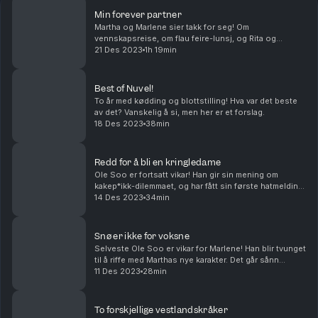
Min forever partner
Martha og Marlene sier takk for seg! Om
vennskapsreise, om flau feire-lunsj, og Rita og
Wenche møtes endelig! "Vi er jo to tapere – podkast
21 Des 2023
1h 19min
ferdig!"
Best of Nuvel!
To år med kødding og blottstilling! Hva var det beste
av det? Vanskelig å si, men her er et forslag.
18 Des 2023
38min
Redd for å bli en kringledame
Ole Soo er fortsatt vikar! Han gir sin mening om
kakep*ikk-dilemmaet, og har fått sin første hatmelding!
Følg Nuvel på instagram: @nuvelpod
14 Des 2023
34min
Snø er ikke for voksne
Selveste Ole Soo er vikar for Marlene! Han blir tvunget
til å riffe med Marthas nye karakter. Det går sånn
passe. Men han er flink på å le seg ut!
11 Des 2023
28min
To forskjellige vestlandskråker