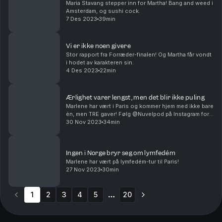
Maria Stavang stepper inn for Martha! Bang and weed i
Amsterdam, og sushi cock.
7 Des 2023
39min
Vi er ikke noen givere
Stor rapport fra Forræder-finalen! Og Martha får vondt
i hodet av karakteren sin.
4 Des 2023
22min
Ærlighet varer lengst, men det blir ikke puling
Marlene har vært i Paris og kommer hjem med ikke bare
én, men TRE gaver! Følg @Nuvelpod på Instagram for å
se gavene. Og - SPOILER - Marlene snakker endelig
30 Nov 2023
34min
om seieren i «Ikke lov å le på hytta».
Ingen i Norge bryr seg om lymfedém
Marlene har vært på lymfedém-tur til Paris!
27 Nov 2023
30min
1
2
3
4
5
20
More pages