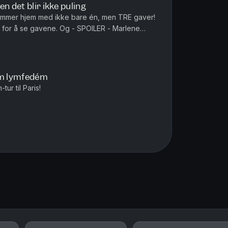
n det blir ikke puling
kommer hjem med ikke bare én, men TRE gaver!
e. Og - SPOILER - Marlene
nakker endelig om seieren i «Ikke lov å le på hytta».
om lymfedém
ur til Paris!