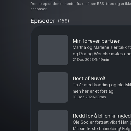
Denne episoden er hentet fra en åpen RSS-feed og er ikk
annonser.
Episoder
(
159
)
Min forever partner
Martha og Marlene sier takk f
21 Des 2023
1h 19min
Best of Nuvel!
To år med kødding og blottstil
men her er et forslag.
18 Des 2023
38min
Redd for å bli en kringl
Ole Soo er fortsatt vikar! Ha
fått si