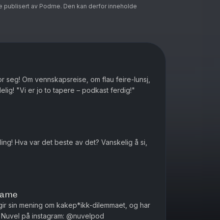
e publisert av Podme. Den kan derfor inneholde
or seg! Om vennskapsreise, om flau feire-lunsj,
og Rita og Wenche møtes endelig! "Vi er jo to tapere – podkast ferdig!"
ling! Hva var det beste av det? Vanskelig å si,
edame
n gir sin mening om kakep*ikk-dilemmaet, og har
n første hatmelding! Følg Nuvel på instagram: @nuvelpod