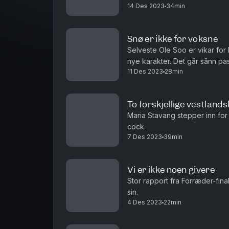
14 Des 2023
34min
Snø er ikke for voksne
Selveste Ole Soo er vikar for M
nye karakter. Det går sånn pas
11 Des 2023
28min
To forskjellige vestland
Maria Stavang stepper inn fo
cock.
7 Des 2023
39min
Vi er ikke noen givere
Stor rapport fra Forræder-fina
sin.
4 Des 2023
22min