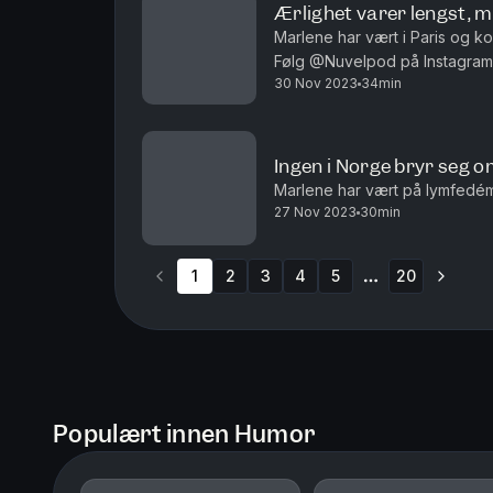
Ærlighet varer lengst, me
Marlene har vært i Paris og 
Følg @Nuvelpod på Instagram for å se gaven
30 Nov 2023
34min
s
Ingen i Norge bryr seg 
Marlene har vært på lymfedém-t
27 Nov 2023
30min
1
2
3
4
5
20
More pages
Populært innen Humor