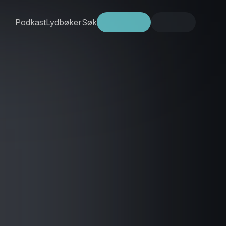
Podkast
Lydbøker
Søk
Prøv gratis
Logg inn