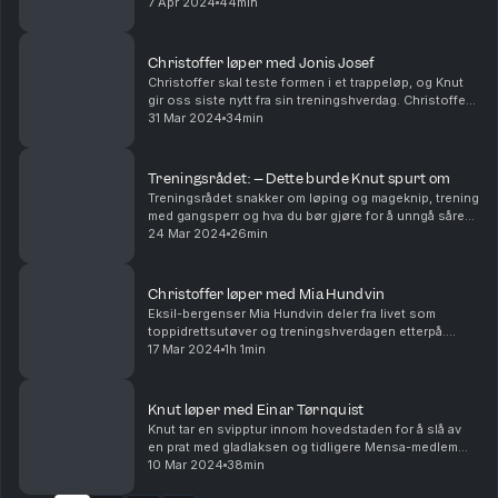
om stigma med å være overvektig, hva som må til for å
7 Apr 2024
44min
legge om livet og faren ved å bli for opp...
Christoffer løper med Jonis Josef
Christoffer skal teste formen i et trappeløp, og Knut
gir oss siste nytt fra sin treningshverdag. Christoffer
har også truffet komikeren Jonis Josef. Hvor lettrent
31 Mar 2024
34min
er han egentlig? Og hva er forskjell...
Treningsrådet: – Dette burde Knut spurt om
Treningsrådet snakker om løping og mageknip, trening
med gangsperr og hva du bør gjøre for å unngå såre
brystvorter.
24 Mar 2024
26min
Christoffer løper med Mia Hundvin
Eksil-bergenser Mia Hundvin deler fra livet som
toppidrettsutøver og treningshverdagen etterpå.
Christoffer Schjelderup tar også en telefon til Knut for
17 Mar 2024
1h 1min
å høre hvordan han ligger an med både trening o...
Knut løper med Einar Tørnquist
Knut tar en svipptur innom hovedstaden for å slå av
en prat med gladlaksen og tidligere Mensa-medlem
Einar Tørnquist. De snakker om sin felles kjærlighet
10 Mar 2024
38min
for kveldsmat, utfordringene ved å begynne med...