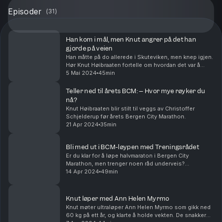
Episoder
(
31
)
Han kom i mål, men Knut angrer på det han
gjorde på veien
Han måtte på do allerede i Skuteviken, men knep igjen.
Hør Knut Høibraaten fortelle om hvordan det var å
løpe halvmaraton. Om frykten underveis, da han så
5 Mai 2024
45min
rødt og det han gjerne skulle ønske ikke skje...
Teller ned til årets BCM: – Hvor mye røyker du
nå?
Knut Høibraaten blir stilt til veggs av Christoffer
Schjelderup før årets Bergen City Marathon.
21 Apr 2024
35min
Bli med ut i BCM-løypen med Treningsrådet
Er du klar for å løpe halvmaraton i Bergen City
Marathon, men trenger noen råd underveis?
Treningsrådet går gjennom løypetraseen og forteller
14 Apr 2024
49min
hvor du bør løpe, gå og få i deg næring. Knut og
Christof...
Knut løper med Ann Helen Myrmo
Knut møter ultraløper Ann Helen Myrmo som gikk ned
60 kg på ett år, og klarte å holde vekten. De snakker