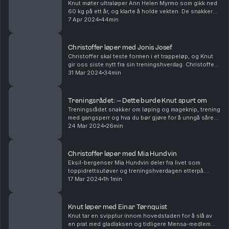
Knut møter ultraløper Ann Helen Myrmo som gikk ned
60 kg på ett år, og klarte å holde vekten. De snakker
om stigma med å være overvektig, hva som må til for å
7 Apr 2024
44min
legge om livet og faren ved å bli for opp...
Christoffer løper med Jonis Josef
Christoffer skal teste formen i et trappeløp, og Knut
gir oss siste nytt fra sin treningshverdag. Christoffer
har også truffet komikeren Jonis Josef. Hvor lettrent
31 Mar 2024
34min
er han egentlig? Og hva er forskjell...
Treningsrådet: – Dette burde Knut spurt om
Treningsrådet snakker om løping og mageknip, trening
med gangsperr og hva du bør gjøre for å unngå såre
brystvorter.
24 Mar 2024
26min
Christoffer løper med Mia Hundvin
Eksil-bergenser Mia Hundvin deler fra livet som
toppidrettsutøver og treningshverdagen etterpå.
Christoffer Schjelderup tar også en telefon til Knut for
17 Mar 2024
1h 1min
å høre hvordan han ligger an med både trening o...
Knut løper med Einar Tørnquist
Knut tar en svipptur innom hovedstaden for å slå av
en prat med gladlaksen og tidligere Mensa-medlem