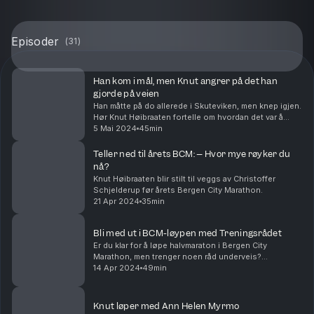
Episoder
(
31
)
Han kom i mål, men Knut angrer på det han
gjorde på veien
Han måtte på do allerede i Skuteviken, men knep igjen.
Hør Knut Høibraaten fortelle om hvordan det var å
løpe halvmaraton. Om frykten underveis, da han så
5 Mai 2024
45min
rødt og det han gjerne skulle ønske ikke skje...
Teller ned til årets BCM: – Hvor mye røyker du
nå?
Knut Høibraaten blir stilt til veggs av Christoffer
Schjelderup før årets Bergen City Marathon.
21 Apr 2024
35min
Bli med ut i BCM-løypen med Treningsrådet
Er du klar for å løpe halvmaraton i Bergen City
Marathon, men trenger noen råd underveis?
Treningsrådet går gjennom løypetraseen og forteller
14 Apr 2024
49min
hvor du bør løpe, gå og få i deg næring. Knut og
Christof...
Knut løper med Ann Helen Myrmo