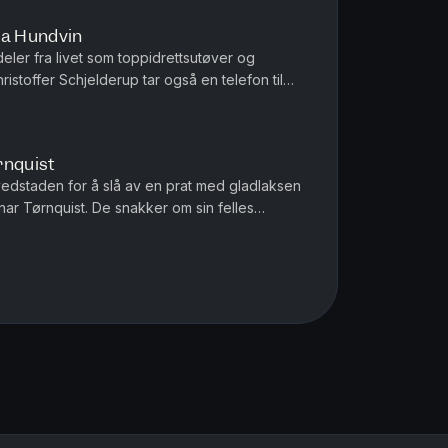
ia Hundvin
eler fra livet som toppidrettsutøver og
istoffer Schjelderup tar også en telefon til
igger an med både trening o...
rnquist
vedstaden for å slå av en prat med gladlaksen
ar Tørnquist. De snakker om sin felles
ordringene ved å begynne med...