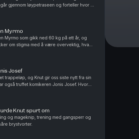
. Knut og Christof...
len Myrmo
en Myrmo som gikk ned 60 kg på ett år, og
akker om stigma med å være overvektig, hva
 og faren ved å bli for opp...
nis Josef
et trappeløp, og Knut gir oss siste nytt fra sin
ar også truffet komikeren Jonis Josef. Hvor
 er forskjell...
burde Knut spurt om
ping og mageknip, trening med gangsperr og
åre brystvorter.