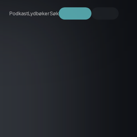
Podkast
Lydbøker
Søk
Prøv gratis
Logg inn