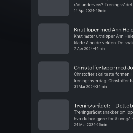
råd underveis? Treningsrådet går gjennom løypetraseen og forteller hvor du
14 Apr 2024
49min
bør løpe, gå og få i deg næring
Knut løper med Ann He
Knut møter ultraløper Ann Hel
klarte å holde vekten. De sn
7 Apr 2024
44min
som må til for å legge om livet
Christoffer løper med Jo
Christoffer skal teste formen i 
treningshverdag. Christoffer h
31 Mar 2024
34min
lettrent er han egentlig? Og hva
Treningsrådet: – Dette 
Treningsrådet snakker om lø
hva du bør gjøre for å unngå s
24 Mar 2024
26min