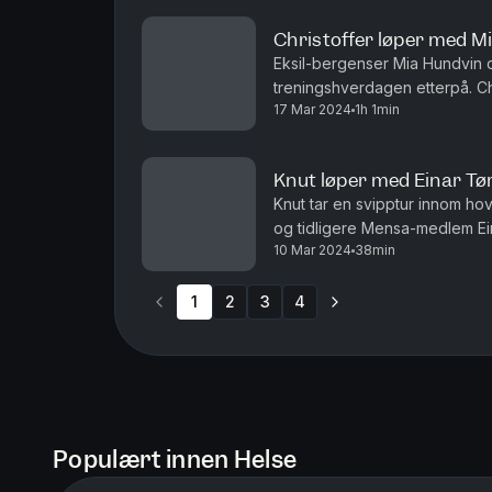
Christoffer løper med M
Eksil-bergenser Mia Hundvin d
treningshverdagen etterpå. Chr
17 Mar 2024
1h 1min
Knut for å høre hvordan han l
Knut løper med Einar Tø
Knut tar en svipptur innom ho
og tidligere Mensa-medlem Ein
10 Mar 2024
38min
kjærlighet for kveldsmat, utf
1
2
3
4
Populært innen Helse