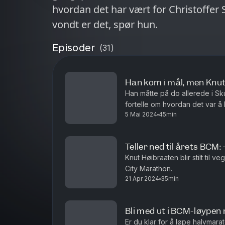
hvordan det har vært for Christoffer 
vondt er det, spør hun.
Episoder
(
31
)
Han kom i mål, men Knut
Han måtte på do allerede i Sk
fortelle om hvordan det var å
5 Mai 2024
45min
han så rødt og det han gjerne 
Teller ned til årets BCM
Knut Høibraaten blir stilt til 
City Marathon.
21 Apr 2024
35min
Bli med ut i BCM-løypen
Er du klar for å løpe halvmar