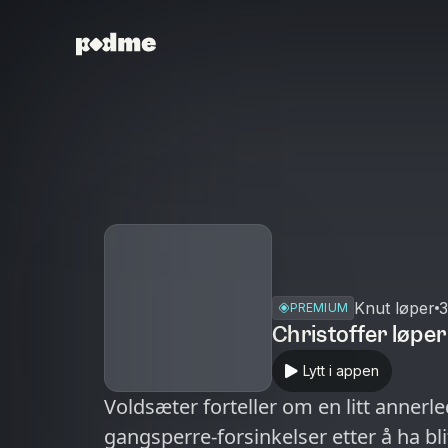
Knut løper
3
PREMIUM
Christoffer løpe
Lytt i appen
Voldsæter forteller om en litt anner
gangsperre-forsinkelser etter å ha blit