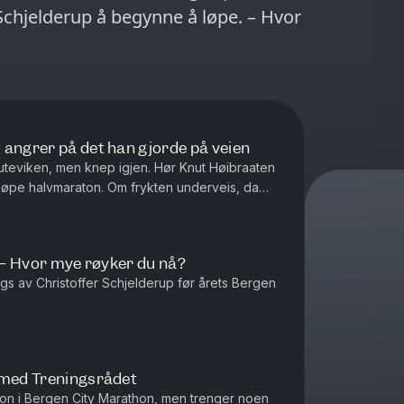
Schjelderup å begynne å løpe. – Hvor
 angrer på det han gjorde på veien
uteviken, men knep igjen. Hør Knut Høibraaten
 løpe halvmaraton. Om frykten underveis, da
skulle ønske ikke skje...
: – Hvor mye røyker du nå?
veggs av Christoffer Schjelderup før årets Bergen
 med Treningsrådet
aton i Bergen City Marathon, men trenger noen