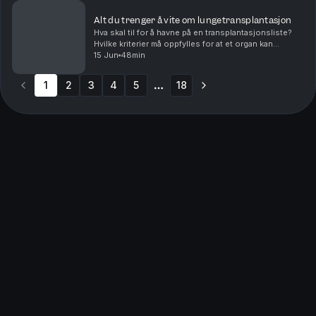
Alt du trenger å vite om lungetransplantasjon
Hva skal til for å havne på en transplantasjonsliste?
Hvilke kriterier må oppfylles for at et organ kan
doneres? Og hvordan foregår egentlig selve
15 Jun
48min
operasjonen? Har du flere spørsmål om
lungetransplant...
1
2
3
4
5
18
More pages