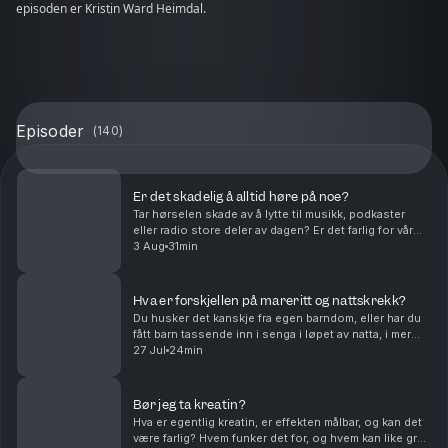
episoden er Kristin Ward Heimdal.
Episoder
(
140
)
Er det skadelig å alltid høre på noe?
Tar hørselen skade av å lytte til musikk, podkaster
eller radio store deler av dagen? Er det farlig for vår
mentale helse å koble oss av fra omverden med
3 Aug
31min
lyddempende høretelefoner? Og bør vi gå mer ru...
Hva er forskjellen på mareritt og nattskrekk?
Du husker det kanskje fra egen barndom, eller har du
fått barn tassende inn i senga i løpet av natta, i mer
eller mindre våken tilstand. Det er redsel, svette, og et
27 Jul
24min
barn som er lite kontaktbart. Men ...
Bør jeg ta kreatin?
Hva er egentlig kreatin, er effekten målbar, og kan det
være farlig? Hvem funker det for, og hvem kan like greit