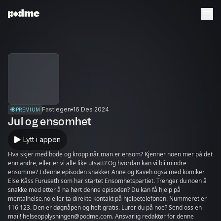
Fastlegen
16 Des 2024
PREMIUM
Jul og ensomhet
Lytt i appen
Hva skjer med hode og kropp når man er ensom? Kjenner noen mer på det
enn andre, eller er vi alle like utsatt? Og hvordan kan vi bli mindre
ensomme? I denne episoden snakker Anne og Kaveh også med komiker
Else Kåss Furuseth som har startet Ensomhetspartiet. Trenger du noen å
snakke med etter å ha hørt denne episoden? Du kan få hjelp på
mentalhelse.no eller ta direkte kontakt på hjelpetelefonen. Nummeret er
116 123. Den er døgnåpen og helt gratis. Lurer du på noe? Send oss en
mail! helseopplysningen@podme.com. Ansvarlig redaktør for denne