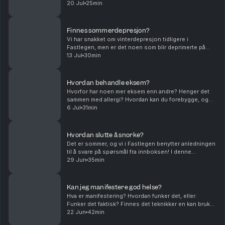
prioritere noe annet? Og tar Kaveh Rashidi selv
20 Jul
25min
kreatin? Vi snakker også om søvn og hv...
Finnes sommerdepresjon?
Vi har snakket om vinterdepresjon tidligere i
Fastlegen, men er det noen som blir deprimerte på
sommeren? Hvorfor det, og hva kan vi gjøre med det?
13 Jul
30min
Vi snakker også om fleinsopp, og diskuterer hvorfor
...
Hvordan behandle eksem?
Hvorfor har noen mer eksem enn andre? Henger det
sammen med allergi? Hvordan kan du forebygge, og
hva er den beste behandlingen? Vi snakker også om
6 Jul
31min
tatoveringer og svarer på om det gir høyere risiko f...
Hvordan slutte å snorke?
Det er sommer, og vi i Fastlegen benytter anledningen
til å svare på spørsmål fra innboksen! I denne
episoden dykker vi ned i temaet snorking - hvorfor
29 Jun
35min
skjer det, er det farlig å snorke, og hva kan du...
Kan jeg manifestere god helse?
Hva er manifestering? Hvordan funker det, eller:
Funker det faktisk? Finnes det teknikker en kan bruke
for å tenke seg friskere og lykkeligere? Og hva sier
22 Jun
42min
forskningen om manifestering? Vi går inn i t...