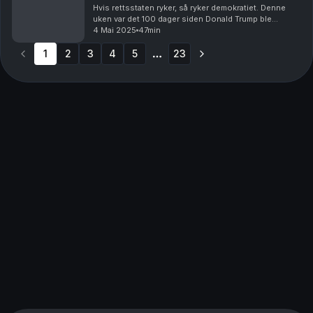
Hvis rettsstaten ryker, så ryker demokratiet. Denne
uken var det 100 dager siden Donald Trump ble
president i USA. Vil det amerikanske demokratiet
4 Mai 2025
47min
overleve Trump? I dag snakker vi med jusprofessor
1
2
3
Han...
4
5
23
More pages