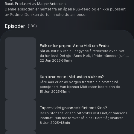
Ruud. Produsert av Magne Antonsen.
Denne episoden er hentet fra en åpen RSS-feed og er ikke publisert
av Podme. Den kan derfor inneholde annonser.
Episoder
(
180
)
Folk er for pripne! Anne Holt om Pride
Når du blir 66 kan du begynne å reflektere over livet
du har levd. Det gjør Anne Holt, i Pride-måneden juni.
Med Hanne Skartveit. Lydmastring av Magne
22 Jun 2025
56min
Antonsen. Ansvarlig redaktør Gard Steiro. Kontakt...
Kan brannene i Midtøsten slukkes?
Kåre Aas er en av Norges fremste diplomater, nå
pensjonert. Han kjenner Midtøsten bedre enn de
fleste, derfor er han et naturlig valg når Israel angriper
15 Jun 2025
51min
Iran og et Midtøsten i brann kan ta full fyr. ...
Taper vi det grønne skiftet mot Kina?
Iselin Stensdal er seniorforsker ved Fridtjof Nansens
Institutt. Hun har forsket på Kina i flere tiår, snakker
kinesisk og hun mener faktisk at Donald Trump er godt
8 Jun 2025
43min
nytt for Kina. Hvis vi lurer på om ...