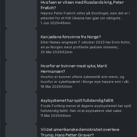
Hva faen er vitsen med Russlands krig, Peter
Frølich?
Høyres Peter Frølich sitter på Stortinget, men det er i
arbeidet for et fritt Ukraina han gjør sin viktigste
innsats akkurat nå. Frølich sitt eneste håp for fred er
1 Jun 2025
48min
at Russland taper denne krigen. Kli...
Kan jødene forsvinne fra Norge?
Etter Hamas-angrepet 7. oktober 2023 har Ervin Kohn,
en av Norges mest profilerte jødiske stemmer,
opplevd en markant endring i hvordan det er å være
25 Mai 2025
52min
jøde i Norge. Med Hanne Skartveit. Klipp og redige...
Hvorfor er kvinner mest syke, Marit
Hermansen?
Hvorfor er kvinner oftere sykemeldt enn menn, og
hvorfor er sykefraværet i Norge mye høyere enn i våre
naboland. Dagens gjest er sjeflege i NAV, Marit
18 Mai 2025
50min
Hermansen. Med Hanne Skartveit. Klipp og redigeri...
Asylsystemet har spilt fullstendig fallitt
Frode Forfang mener at dagens asylsystemet har spilt
fullstendig fallitt. Han vil at asylsøkere skal søke
tilflukt i sitt nærmeste, trygge land. Det betyr at
11 Mai 2025
56min
asylretten vi i dag kjenner, oppheves, men...
Vil det amerikanske demokratiet overleve
Trump, Hans Petter Graver?