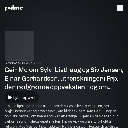
Skartveit
30 Aug 2017
Geir Mo om Sylvi Listhaug og Siv Jensen,
Einar Gerhardsen, utrenskninger i Frp,
den rødgrønne oppveksten - og om
lastebilsjåfører
Lytt i appen
Frps tidligere generalsekretær om den klassiske Frp-velgeren, om
regjeringsansvar og protestparti, om bildet av ham som Carl I. Hagens
politiske bøddel, om hvem som kan etterfølge Siv Jensen den dagen hun
trekker seg, om slektskapet mellom Frp og Ap - og om sitt forhold til
religion. Med VGs politiske redaktør Hanne Skartveit. Research av Grete