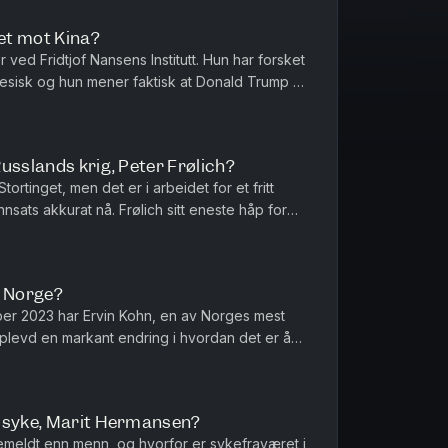
tet mot Kina?
r ved Fridtjof Nansens Institutt. Hun har forsket
kinesisk og hun mener faktisk at Donald Trump er
 på om ...
usslands krig, Peter Frølich?
tortinget, men det er i arbeidet for et fritt
innsats akkurat nå. Frølich sitt eneste håp for
 krigen. Kli...
a Norge?
ber 2023 har Ervin Kohn, en av Norges mest
pplevd en markant endring i hvordan det er å
Skartveit. Klipp og redige...
t syke, Marit Hermansen?
emeldt enn menn, og hvorfor er sykefraværet i