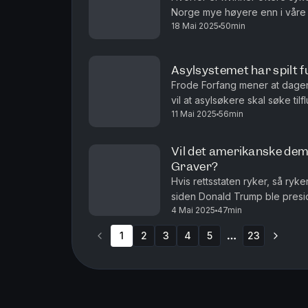
Norge mye høyere enn i våre 
18 Mai 2025
50min
Marit Hermansen. Med Hanne Ska
Asylsystemet har spilt ful
Frode Forfang mener at dagens a
vil at asylsøkere skal søke tilf
11 Mai 2025
56min
asylretten vi i dag kjenner, o
Vil det amerikanske dem
Graver?
Hvis rettsstaten ryker, så ry
siden Donald Trump ble presid
4 Mai 2025
47min
overleve Trump? I dag snakker
1
2
3
4
5
23
More pages