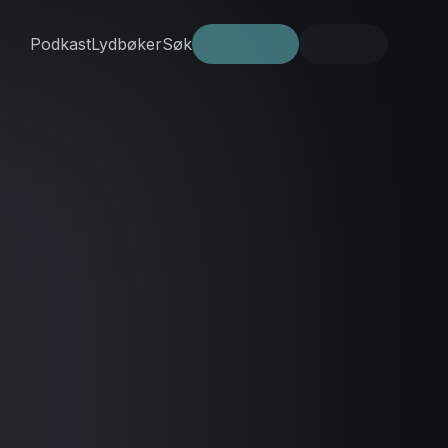
Podkast
Lydbøker
Søk
Prøv gratis
Logg inn