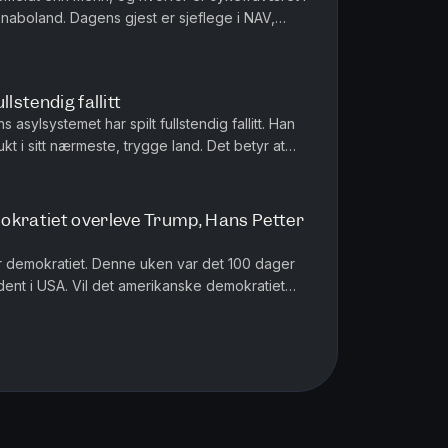
naboland. Dagens gjest er sjeflege i NAV,
rtveit. Klipp og redigeri...
lstendig fallitt
sylsystemet har spilt fullstendig fallitt. Han
lukt i sitt nærmeste, trygge land. Det betyr at
ppheves, men...
okratiet overleve Trump, Hans Petter
ker demokratiet. Denne uken var det 100 dager
ent i USA. Vil det amerikanske demokratiet
 vi med jusprofessor Han...