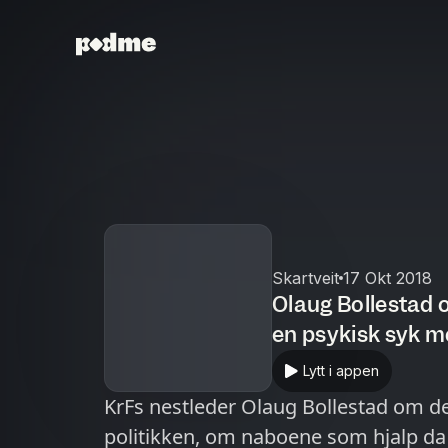
Skartveit
17 Okt 2018
Olaug Bollestad 
en psykisk syk mo
bli sett - og om 
Lytt i appen
KrFs nestleder Olaug Bollestad om de 
politikken, om naboene som hjalp da l