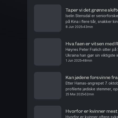
Taper vi det grønne skif
Iselin Stensdal er seniorforske
på Kina i flere tiår, snakker 
8 Jun 2025
43min
godt nytt for Kina. Hvis vi lurer
Hva faen er vitsen med R
Høyres Peter Frølich sitter på S
Ukraina han gjør sin viktigste 
1 Jun 2025
48min
fred er at Russland taper denne
Kan jødene forsvinne fr
Etter Hamas-angrepet 7. okto
profilerte jødiske stemmer, o
25 Mai 2025
52min
være jøde i Norge. Med Hanne 
Hvorfor er kvinner mes
Hvorfor er kvinner oftere syk