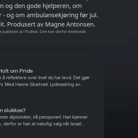
en og den gode hjelperen, om
 - og om ambulansekjøring før jul.
eit. Produsert av Magne Antonsen.
e publisert av Podme. Den kan derfor inneholde
 Holt om Pride
å reflektere over livet du har levd. Det gjør
ni. Med Hanne Skartveit. Lydmastring av
ktør Gard Steiro. Kontakt...
n slukkes?
ste diplomater, nå pensjonert. Han kjenner
 derfor er han et naturlig valg når Israel
rann kan ta full fyr. ...