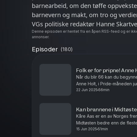
barnearbeid, om den tøffe oppvekst
barnevern og makt, om tro og verdier
VGs politiske redaktør Hanne Skartv
Denne episoden er hentet fra en åpen RSS-feed og er ikk
annonser.
Episoder
(
180
)
Folk er for pripne! Anne
Når du blir 66 kan du begynne 
Anne Holt, i Pride-måneden ju
22 Jun 2025
56min
Magne Antonsen. Ansvarlig reda
Kan brannene i Midtøste
Kåre Aas er en av Norges frem
Midtøsten bedre enn de fleste,
15 Jun 2025
51min
angriper Iran og et Midtøsten i b