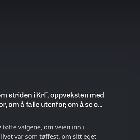
om striden i KrF, oppveksten med
r, om å falle utenfor, om å se og
da hun reddet ektemannens liv
tøffe valgene, om veien inn i
ivet var som tøffest, om sitt eget