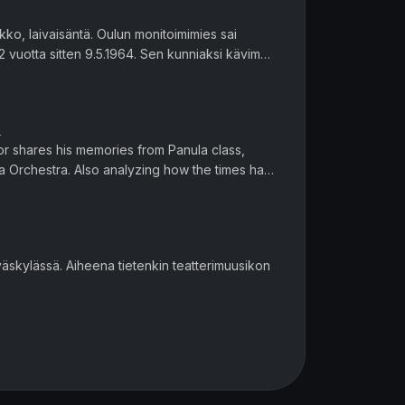
ikko, laivaisäntä. Oulun monitoimimies sai
 vuotta sitten 9.5.1964. Sen kunniaksi kävimme
ihe vaiheelta.
ä
r shares his memories from Panula class,
 Orchestra. Also analyzing how the times has
onducting orchestras. Remembe...
yväskylässä. Aiheena tietenkin teatterimuusikon