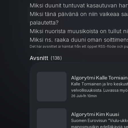
Miksi duunit tuntuvat kasautuvan harvo
Miksi tänä päivänä on niin vaikeaa sa
palautetta?
Miksi nuorista muusikoista on tullut ni
Miksi ns. raaka duuni oman soittimen
Det här avsnittet är hämtat från ett öppet RSS-flöde och p
vuotiaana?
Avsnitt
(
138
)
Algorytmi Kalle Torniai
Kalle Torniainen ja Iiro keskus
velvollisuuksista. Luvassa my
26 Juli
1h 10min
aihe: Oman kuulon suojaamine
Algorytmi Kim Kuusi
Suomen Euroviisun ”Viulu-ukko”
mainosmusiikin edelläkävijä se