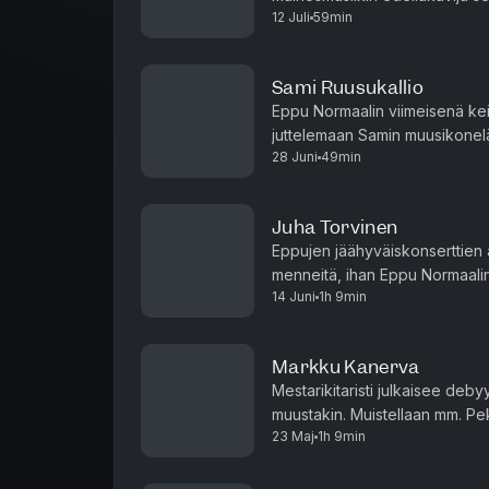
12 Juli
59min
alas muistelemaan menneitä ja
Sami Ruusukallio
Eppu Normaalin viimeisenä kei
juttelemaan Samin muusikonel
28 Juni
49min
#EppuNormaali #SuomiRock 
Juha Torvinen
Eppujen jäähyväiskonserttien a
menneitä, ihan Eppu Normaali
14 Juni
1h 9min
#akuntehdas #suomirock
Markku Kanerva
Mestarikitaristi julkaisee deby
muustakin. Muistellaan mm. Pek
23 Maj
1h 9min