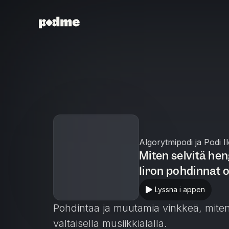
Algorytmipodi ja Podi Il
Miten selvitä hen
Iiron pohdinnat o
Lyssna i appen
Pohdintaa ja muutamia vinkkeä, miten 
valtaisella musiikkialalla.