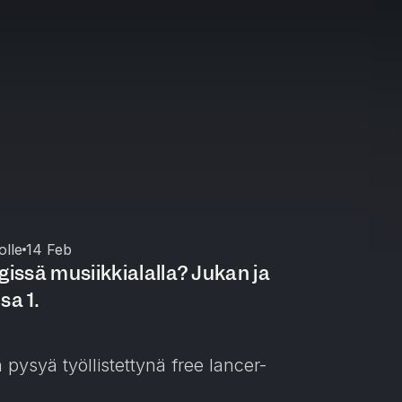
olle
14 Feb
gissä musiikkialalla? Jukan ja
sa 1.
pysyä työllistettynä free lancer-