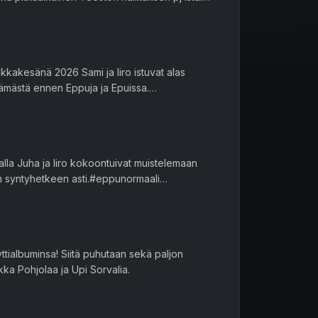
 kertomaan myös nykyis...
kkakesänä 2026 Sami ja Iiro istuvat alas
ämästä ennen Eppuja ja Epuissa.
#ManseRock
lla Juha ja Iiro kokoontuivat muistelemaan
n syntyhetkeen asti.#eppunormaali
yttialbuminsa! Siitä puhutaan sekä paljon
ka Pohjolaa ja Upi Sorvalia.