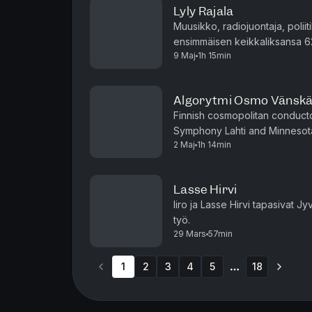
Lyly Rajala
Muusikko, radiojuontaja, poliit
ensimmäisen keikkaliksansa 62
9 Maj
1h 15min
läpi Lylyn vaiherikkaan uran va
Algorytmi Osmo Vänsk
Finnish cosmopolitan conducto
Symphony Lahti and Minnesota
2 Maj
1h 14min
changed in the business of c
Lasse Hirvi
Iiro ja Lasse Hirvi tapasivat J
työ.
29 Mars
57min
1
2
3
4
5
18
More pages