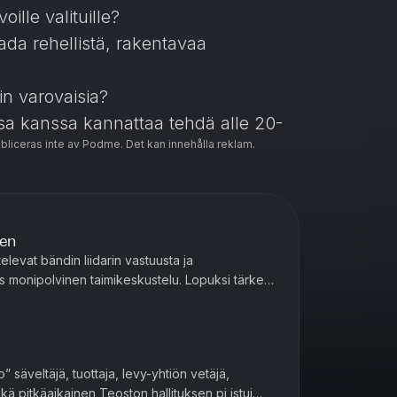
ille valituille?
ada rehellistä, rakentavaa
in varovaisia?
sa kanssa kannattaa tehdä alle 20-
ubliceras inte av Podme. Det kan innehålla reklam.
nen
televat bändin liidarin vastuusta ja
ös monipolvinen taimikeskustelu. Lopuksi tärkeä
n!
 säveltäjä, tuottaja, levy-yhtiön vetäjä,
kä pitkäaikainen Teoston hallituksen pj istui