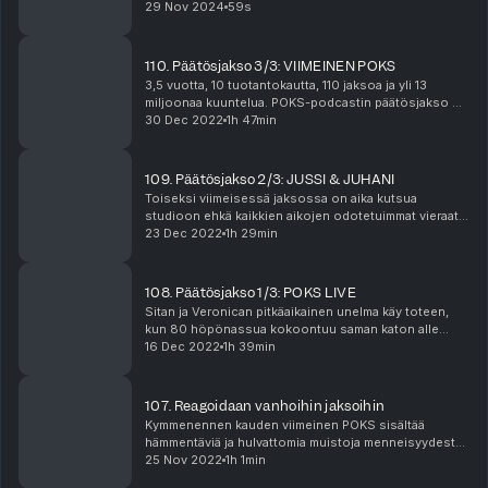
jaksosta poksahtaa ulos itsenäisyyspäivänä 6.12. Sita
29 Nov 2024
59s
ja Veronica palaavat korviisi tuttuun tapaa...
110. Päätösjakso 3/3: VIIMEINEN POKS
3,5 vuotta, 10 tuotantokautta, 110 jaksoa ja yli 13
miljoonaa kuuntelua. POKS-podcastin päätösjakso on
perinteinen uudenvuoden-spesöl ei-niin-perinteisillä
30 Dec 2022
1h 47min
itkuilla varustettuna. Muistakaa kaivaa kuul...
109. Päätösjakso 2/3: JUSSI & JUHANI
Toiseksi viimeisessä jaksossa on aika kutsua
studioon ehkä kaikkien aikojen odotetuimmat vieraat:
Juhani ja Jussi! Miehet paljastavat, miten Veronica ja
23 Dec 2022
1h 29min
Sita eroavat some-persoonastaan sekä ensivaikut...
108. Päätösjakso 1/3: POKS LIVE
Sitan ja Veronican pitkäaikainen unelma käy toteen,
kun 80 höpönassua kokoontuu saman katon alle
tekemään POKS-jaksoa liveäänityksen merkeissä.
16 Dec 2022
1h 39min
Luvassa on itkua ja naurua, Jumalan ruoska ja Hyppy
tyhj...
107. Reagoidaan vanhoihin jaksoihin
Kymmenennen kauden viimeinen POKS sisältää
hämmentäviä ja hulvattomia muistoja menneisyydestä.
Muistavatko Veronica ja Sita enää, mitä ensimmäisillä
25 Nov 2022
1h 1min
kausilla on puhuttu? Mitä märkää housuista löytyi j...