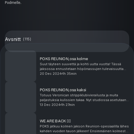
Podmelle.
Avsnitt
(
115
)
POKS REUNION, osa kolme
Suut täyteen suuvettä ja kohti uutta vuotta! Tässä
jaksossa ennustetaan höpönassujen tulevaisuutta
horoskooppien muodossa, pohditaan
20 Dec 2024
1h 35min
perheenlisäystä ja oman ajan merkitystä. Sita jakaa
paljastuksen, m...
POKS REUNION, osa kaksi
Totuus Veronican strippiklubivierailusta ja muita
paljastuksia kulissien takaa. Nyt studiossa asetutaan
tärkeiden aiheiden äärelle! Veronica on vihdoin
13 Dec 2024
1h 27min
aloittanut Sitan lempisarjan - oliko siis Game ...
WE ARE BACK ❤️‍🔥
POKS jatkuu kolmen jakson Reunion-spesiaalilla lähes
kahden vuoden tauon jälkeen! Ensimmäinen kolmesta