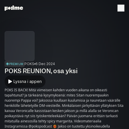
POKS
6 Dec 2024
PREMIUM
POKS REUNION, osa yksi
Lyssna i appen
POKS IS BACK! Mitä viimeisen kahden vuoden aikana on oikeasti
tapahtunut? Ja tärkeänä kysymyksenä: mites Sitan nuorempaakin
nuorempi Pappa voi? Jaksossa kuullaan kuulumisia ja nauretaan väärälle
henkilölle lähetetyille DM-viesteille. Minkälaisen järkyttävän yllätyksen Sita
kaivaa Veronicalle kassistaan kesken jakson ja millä alalla se Veronican
poikaystävä nyt siis työskenteleekään? Päivän juomana erittäin tarkasti
mitatuilla ainesosilla tehty spicy margarita. Videomateriaalia
Instagramissa @pokspodcast ❤️‍🔥 Jakso on tuotettu yksinoikeudella