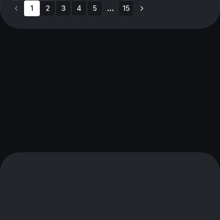
1
2
3
4
5
15
More pages