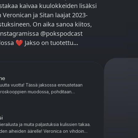
uistakaa kaivaa kuulokkeiden lisäksi
 Veronican ja Sitan laajat 2023-
tuksineen. On aika sanoa kiitos,
ä Instagramissa @pokspodcast
 on tuotettu
me
 uutta vuotta! Tässä jaksossa ennustetaan
horoskooppien muodossa, pohditaan
rkitystä. Sita jakaa paljastuksen, m...
si
erailusta ja muita paljastuksia kulissien takaa.
iden aiheiden äärelle! Veronica on vihdoin
iko siis Game ...