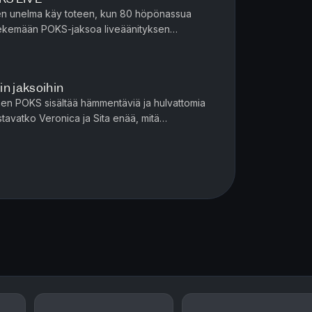
inen unelma käy toteen, kun 80 höpönassua
tekemään POKS-jaksoa liveäänityksen
 naurua, Jumalan ruoska ja Hyppy tyhj...
n jaksoihin
n POKS sisältää hämmentäviä ja hulvattomia
tavatko Veronica ja Sita enää, mitä
u? Mitä märkää housuista löytyi j...