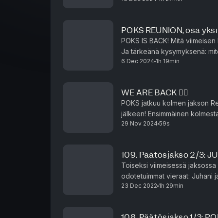
POKS REUNION, osa yksi
POKS IS BACK! Mitä viimeisen
Ja tärkeänä kysymyksenä: mi
6 Dec 2024
1h 19min
Jaksossa kuullaan kuulumisia j
WE ARE BACK ❤️‍🔥
POKS jatkuu kolmen jakson Re
jälkeen! Ensimmäinen kolmesta
29 Nov 2024
59s
6.12. Sita ja Veronica palaavat k
109. Päätösjakso 2/3: J
Toiseksi viimeisessä jaksossa
odotetuimmat vieraat: Juhani ja
23 Dec 2022
1h 29min
Sita eroavat some-persoonasta
108. Päätösjakso 1/3: P