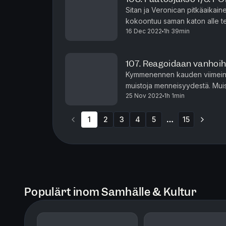
Sitan ja Veronican pitkäaika
kokoontuu saman katon alle 
16 Dec 2022
1h 39min
merkeissä. Luvassa on itkua ja
107. Reagoidaan vanhoihi
Kymmenennen kauden viimeine
muistoja menneisyydestä. Muis
25 Nov 2022
1h 1min
ensimmäisillä kausilla on puhutt
1
2
3
4
5
15
More pages
Populärt inom Samhälle & Kultur