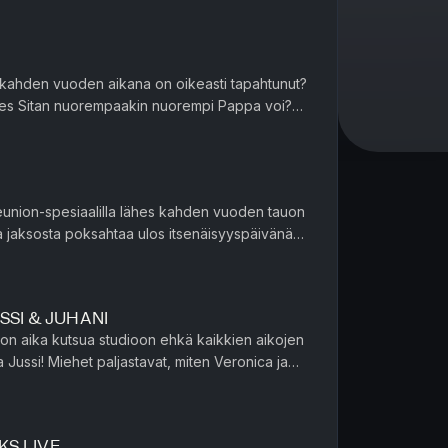
 kahden vuoden aikana on oikeasti tapahtunut?
tes Sitan nuorempaakin nuorempi Pappa voi?
a nauretaan väärälle henki...
union-spesiaalilla lähes kahden vuoden tauon
 jaksosta poksahtaa ulos itsenäisyyspäivänä
orviisi tuttuun tapaa...
USSI & JUHANI
 on aika kutsua studioon ehkä kaikkien aikojen
 Jussi! Miehet paljastavat, miten Veronica ja
an sekä ensivaikut...
OKS LIVE