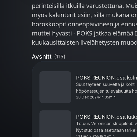
perinteisillä itkuilla varustettuna. M
myös kalenterit esiin, sillä mukana on
horoskoopit onnenpäivineen ja ennus
muttei hyvästi - POKS jatkaa elämä
kuukausittaisten livelähetysten muodossa ❤️ Jakso
yksinoikeudella Podmelle.
Avsnitt
(
115
)
POKS REUNION, osa kol
Suut täyteen suuvettä ja kohti
höpönassujen tulevaisuutta 
20 Dec 2024
1h 35min
perheenlisäystä ja oman ajan me
POKS REUNION, osa kak
Totuus Veronican strippiklubivi
Nyt studiossa asetutaan tärke
13 Dec 2024
1h 27min
aloittanut Sitan lempisarjan - ol