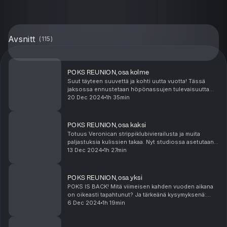
Avsnitt
(
115
)
POKS REUNION, osa kolme
Suut täyteen suuvettä ja kohti uutta vuotta! Tässä
jaksossa ennustetaan höpönassujen tulevaisuutta
horoskooppien muodossa, pohditaan
20 Dec 2024
1h 35min
perheenlisäystä ja oman ajan merkitystä. Sita jakaa
paljastuksen, m...
POKS REUNION, osa kaksi
Totuus Veronican strippiklubivierailusta ja muita
paljastuksia kulissien takaa. Nyt studiossa asetutaan
tärkeiden aiheiden äärelle! Veronica on vihdoin
13 Dec 2024
1h 27min
aloittanut Sitan lempisarjan - oliko siis Game ...
POKS REUNION, osa yksi
POKS IS BACK! Mitä viimeisen kahden vuoden aikana
on oikeasti tapahtunut? Ja tärkeänä kysymyksenä:
mites Sitan nuorempaakin nuorempi Pappa voi?
6 Dec 2024
1h 19min
Jaksossa kuullaan kuulumisia ja nauretaan väärälle
henki...