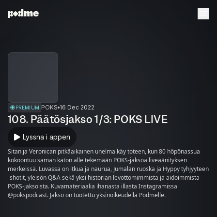
POKS
16 Dec 2022
PREMIUM
108. Päätösjakso 1/3: POKS LIVE
Lyssna i appen
Sitan ja Veronican pitkäaikainen unelma käy toteen, kun 80 höpönassua
kokoontuu saman katon alle tekemään POKS-jaksoa liveäänityksen
merkeissä. Luvassa on itkua ja naurua, Jumalan ruoska ja Hyppy tyhjyyteen
-shotit, yleisön Q&A sekä yksi historian levottomimmista ja aidoimmista
POKS-jaksoista. Kuvamateriaalia ihanasta illasta Instagramissa
@pokspodcast. Jakso on tuotettu yksinoikeudella Podmelle.