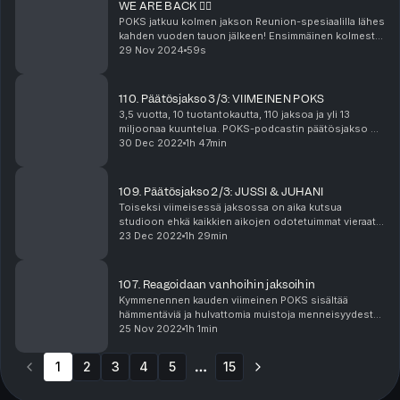
WE ARE BACK ❤️‍🔥
POKS jatkuu kolmen jakson Reunion-spesiaalilla lähes
kahden vuoden tauon jälkeen! Ensimmäinen kolmesta
jaksosta poksahtaa ulos itsenäisyyspäivänä 6.12. Sita
29 Nov 2024
59s
ja Veronica palaavat korviisi tuttuun tapaa...
110. Päätösjakso 3/3: VIIMEINEN POKS
3,5 vuotta, 10 tuotantokautta, 110 jaksoa ja yli 13
miljoonaa kuuntelua. POKS-podcastin päätösjakso on
perinteinen uudenvuoden-spesöl ei-niin-perinteisillä
30 Dec 2022
1h 47min
itkuilla varustettuna. Muistakaa kaivaa kuul...
109. Päätösjakso 2/3: JUSSI & JUHANI
Toiseksi viimeisessä jaksossa on aika kutsua
studioon ehkä kaikkien aikojen odotetuimmat vieraat:
Juhani ja Jussi! Miehet paljastavat, miten Veronica ja
23 Dec 2022
1h 29min
Sita eroavat some-persoonastaan sekä ensivaikut...
107. Reagoidaan vanhoihin jaksoihin
Kymmenennen kauden viimeinen POKS sisältää
hämmentäviä ja hulvattomia muistoja menneisyydestä.
Muistavatko Veronica ja Sita enää, mitä ensimmäisillä
25 Nov 2022
1h 1min
kausilla on puhuttu? Mitä märkää housuista löytyi j...
1
2
3
4
5
15
More pages