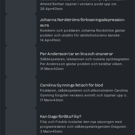
Ahmed Berhan öppnar i veckans podd upp om
autismryktena och varför han kallade Filip för
28 Apr
40min
mammaknullare i Big Bens källare 2016. Dessutom: Hur
allvarli...
Johanna Nordströms förlossningsdepression-
aura
Komikern och poddaren Johanna Nordström gästar
podden och utsätts för världshistoriens kanske
sämsta föräldra-peptalk, berättar om Edvins ständiga
14 Apr
41min
botox-tjat och resonerar sig fram till vad hon och Fi...
Per Andersson tar en lina och onanerar
Skådespelaren, lekmannen och numera spritmagnaten
Per Andersson gästar podden och berättar vilken
kändis som var roligast att bära ut från krogen, varför
31 Mars
42min
han inte gråtit sen årskurs fyra, och om sitt ...
Carolina Gynnings fetisch för blod
Poddaren, skådespelaren och allkonstnären Carolina
Gynning förgyller veckans avsnitt och öppnar upp om
hennes märkliga bok med Alex Schulman, Lucia-
17 Mars
43min
hatstormen och familjens uppätna kanin. Dessutom:
Ä...
Kan Gago förlåta Filip?
Filip och Fredrik rivstartar den nya säsongen med
programledaren och skådespelarlegenden Dragomir
"Gago" Mrsic. Han berättar om sitt nya liv som folkkär,
3 Mars
45min