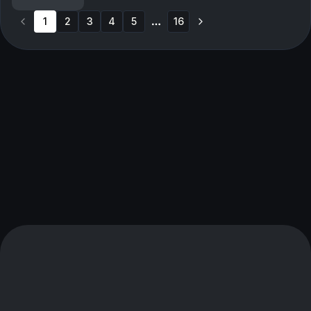
de hemliga politikerdrömmarna och varför Sigmu...
1
2
3
4
5
16
More pages