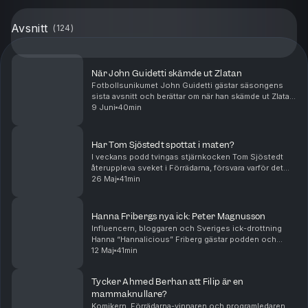
Avsnitt
(
124
)
När John Guidetti skämde ut Zlatan
Fotbollsunikumet John Guidetti gästar säsongens
sista avsnitt och berättar om när han skämde ut Zlatan
inför Justin Timberlake, varför hans porträtt hänger på
9 Juni
40min
åtskilliga skönhetskliniker i Stockholm –...
Har Tom Sjöstedt spottat i maten?
I veckans podd tvingas stjärnkocken Tom Sjöstedt
återuppleva sveket i Förrädarna, försvara varför det
fortfarande bara spelas Kent på Lilla Ego och välja
26 Maj
41min
mellan Mischa Billing, Marcus Aujalay och Leif...
Hanna Fribergs nya ick: Peter Magnusson
Influencern, bloggaren och Sveriges ick-drottning
Hanna “Hannalicious” Friberg gästar podden och
berättar sanningen bakom den virala Skavlanpanelen,
12 Maj
41min
om att klippa (eller inte klippa) navelsträngen til...
Tycker Ahmed Berhan att Filip är en
mammaknullare?
Komikern, Förrädarna-vinnaren och programledaren