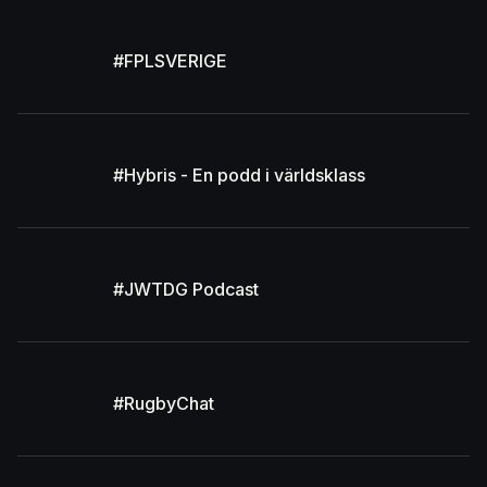
#FPLSVERIGE
#Hybris - En podd i världsklass
#JWTDG Podcast
#RugbyChat