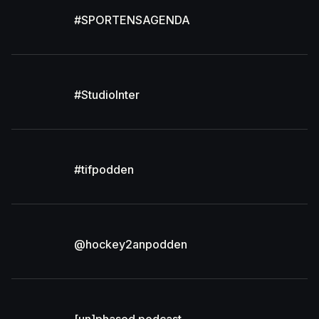
#SPORTENSAGENDA
#StudioInter
#tifpodden
@hockey2anpodden