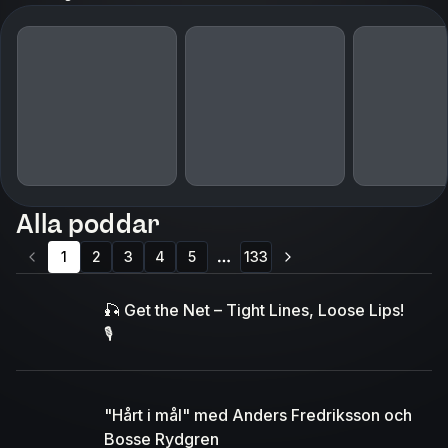
Alla poddar
1
2
3
4
5
133
More pages
🎣 Get the Net – Tight Lines, Loose Lips!
🎙️
"Hårt i mål" med Anders Fredriksson och
Bosse Rydgren