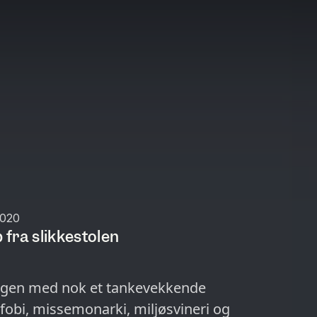
2020
fra slikkestolen
ongen med nok et tankevekkende
obi, missemonarki, miljøsvineri og