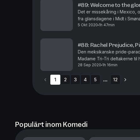
#89: Welcome to the glor
Det er missekåring i Mexico, o
fra glansdagene i Midt i Smør
5 Okt 2020
1h 47min
Hotellgjestene gjør som de er v
#88: Rachel Prejudice, 
Den meksikanske pride-parade
Madame Tri-Tri deltakerne ti
28 Sep 2020
1h 16min
Mens enkelte av deltakerne tr
1
2
3
4
5
12
More pages
Populärt inom Komedi