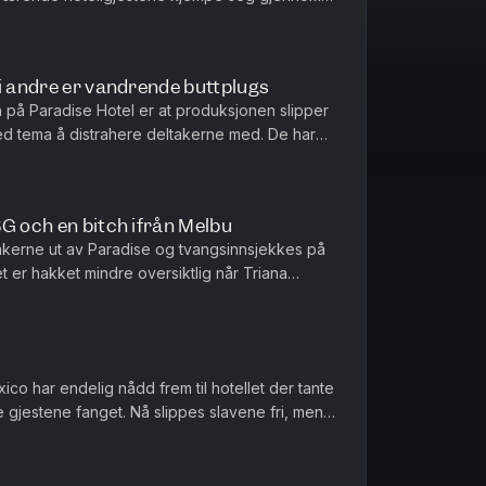
lust av dolker, hodeskall...
i andre er vandrende buttplugs
 på Paradise Hotel er at produksjonen slipper
ed tema å distrahere deltakerne med. De har
re seg fast til bassen...
G och en bitch ifrån Melbu
kerne ut av Paradise og tvangsinnsjekkes på
 er hakket mindre oversiktlig når Triana
King gjør det. Faktisk kan ...
ico har endelig nådd frem til hotellet der tante
 gjestene fanget. Nå slippes slavene fri, men
nn nok et fruent...