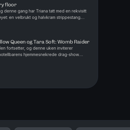
y floor
g denne gang har Triana tatt med en rekvisitt
øyet: en velbrukt og halvkram strippestang.
ant til når de ser e...
Pillow Queen og Tara Soft: Womb Raider
n fortsetter, og denne uken inviterer
l hotellbarens hjemmesnekrede drag-show.
ekker på seg et par lavthengende tru...