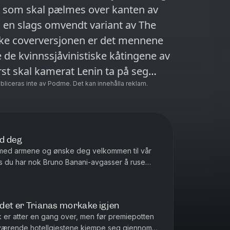
et som skal pælmes over kanten av
il en slags omvendt variant av The
ske coverversjonen er det mennene
lle de kvinnssjåvinistiske kåtingene av
riatet. Eller mot. Det er neimen ikke
ubliceras inte av Podme. Det kan innehålla reklam.
r dama kjører enda flere dobbelt-,
e de andre deltakerne til sammen.
onasje, svik og et kjærkomment
ed deg
n. Du finner den på Ikea under
ut med armene og ønske deg velkommen til vår
hvis du har nok Bruno Banani-avgasser å ruse
våre siste timer samm...
jemme i brakka til Kompani 110. Hør
hendelsesforløpet for de forvirrede
, det er Trianas morkake igjen
sed be the fruits of stakkar Vida Lills
k er atter en gang over, men før premiepotten
ken på Paradise Hotel.
nværende hotellgjestene kjempe seg gjennom