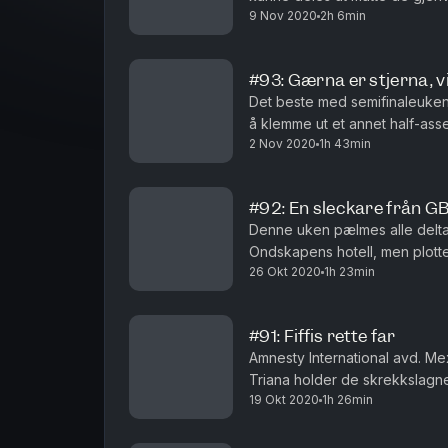
9 Nov 2020
2h 6min
den fryktede finaleuken. Med f
#93: Gærna er stjerna, v
Det beste med semifinaleuken
å klemme ut et annet half-ass
2 Nov 2020
1h 43min
nok å tenke på når de skal klam
#92: En sleckare från GB
Denne uken pælmes alle delta
Ondskapens hotell, men plottet
26 Okt 2020
1h 23min
skriver manus enn når Stephen 
#91: Fiffis rette far
Amnesty International avd. Mex
Triana holder de skrekkslagne
19 Okt 2020
1h 26min
ikke før det kommer luntende i