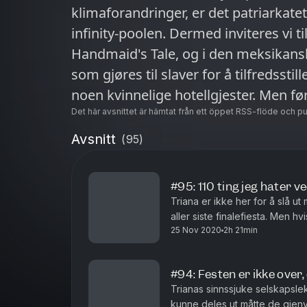
klimaforandringer, er det patriarkat
infinity-poolen. Dermed inviteres vi t
Handmaid's Tale, og i den meksikan
som gjøres til slaver for å tilfredssti
noen kvinnelige hotellgjester. Men først skal kamerat Lenin ta på seg
vernehjelm og gå til kamp for proleta
Det här avsnittet är hämtat från ett öppet RSS-flöde och p
godt å si hvilken side hun står på, fo
Avsnitt
(
95
)
trippelt- og kvadruppeltspill enn all
Dermed er det duket for slaveri, spi
#95: 110 ting jeg hater v
gjensyn med den svenske slikkestole
Triana er ikke her for å slå 
navnet Bettina. Vida Lill er ferdig med innspillingen av realityserien til Dag
aller siste finalefiesta. Men 
25 Nov 2020
2h 21min
deg på til å holde ut gjennom 
Oddo Lauritzen, og nå er hun trygt h
henne prøve å forklare det intrikate 
#94: Festen er ikke over
tvillingsöstrene Tara Lina og Ida. Bles
Trianas sinnssjuke selskapsle
labor, og may the Lord close denne u
kunne deles ut måtte de gje