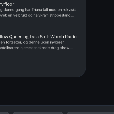
y floor
g denne gang har Triana tatt med en rekvisitt
øyet: en velbrukt og halvkram strippestang.
ant til når de ser e...
Pillow Queen og Tara Soft: Womb Raider
n fortsetter, og denne uken inviterer
l hotellbarens hjemmesnekrede drag-show.
ekker på seg et par lavthengende tru...