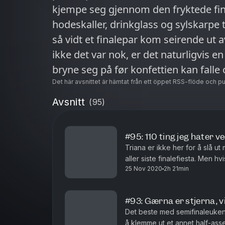
kjempe seg gjennom den fryktede fina
hodeskaller, drinkglass og sylskarpe 
så vidt et finalepar kom seirende ut av 
ikke det var nok, er det naturligvis 
bryne seg på før konfettien kan falle 
og sololjede skuldre. Ble det noe ba
Det här avsnittet är hämtat från ett öppet RSS-flöde och p
sesongen, og fikk vi til slutt en 110 prosent ve
Avsnitt
(
95
)
ikke lure på lenger – bare len deg til
meksikansk lager og en skvett Bruno 
#95: 110 ting jeg hater v
ekspertkommentatorene Vida Lill, Tara Li
Triana er ikke her for å slå 
oppsummere faenskapet. Vaya con di
aller siste finalefiesta. Men 
25 Nov 2020
2h 21min
deg på til å holde ut gjennom 
#93: Gærna er stjerna, v
Det beste med semifinaleuken
å klemme ut et annet half-ass