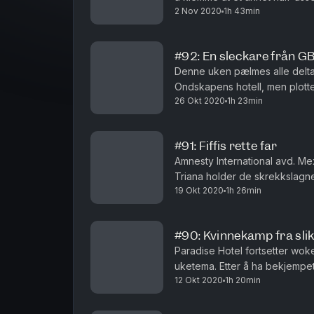
2 Nov 2020
1h 43min
nok å tenke på når de skal klam
#92: En sleckare från GB
Denne uken pælmes alle delta
Ondskapens hotell, men plottet
26 Okt 2020
1h 23min
skriver manus enn når Stephen 
#91: Fiffis rette far
Amnesty International avd. Mex
Triana holder de skrekkslagne
19 Okt 2020
1h 26min
ikke før det kommer luntende i
#90: Kvinnekamp fra sli
Paradise Hotel fortsetter w
uketema. Etter å ha bekjempet
12 Okt 2020
1h 20min
klimaforandringer, er det patr