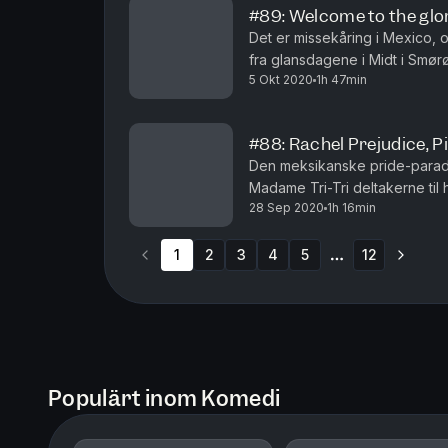
#89: Welcome to the glor
Det er missekåring i Mexico, o
fra glansdagene i Midt i Smør
5 Okt 2020
1h 47min
Hotellgjestene gjør som de er v
#88: Rachel Prejudice, 
Den meksikanske pride-parade
Madame Tri-Tri deltakerne ti
28 Sep 2020
1h 16min
Mens enkelte av deltakerne tr
1
2
3
4
5
12
More pages
Populärt inom Komedi