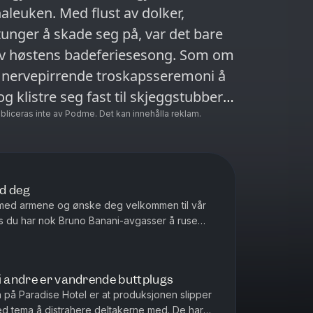
leuken. Med flust av dolker,
tunger å skade seg på, var det bare
høstens badeferiesesong. Som om
en nervepirrende troskapsseremoni å
og klistre seg fast til skjeggstubber
ckstabbing i ryggen helt på tampen av
ubliceras inte av Podme. Det kan innehålla reklam.
rdig vinner? Det trenger du
bake, bland opp noe smittefri
Banani, og la
ed deg
ll, Eirik Lill og Ida Lill
ut med armene og ønske deg velkommen til vår
os og viva la bam!
hvis du har nok Bruno Banani-avgasser å ruse
våre siste timer samm...
i andre er vandrende buttplugs
 på Paradise Hotel er at produksjonen slipper
ed tema å distrahere deltakerne med. De har