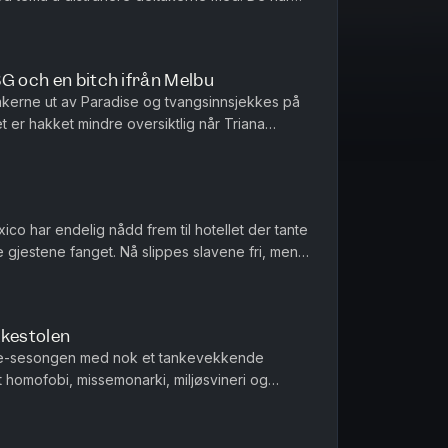
re seg fast til bassen...
G och en bitch ifrån Melbu
kerne ut av Paradise og tvangsinnsjekkes på
 er hakket mindre oversiktlig når Triana
King gjør det. Faktisk kan ...
ico har endelig nådd frem til hotellet der tante
 gjestene fanget. Nå slippes slavene fri, men
nn nok et fruent...
kkestolen
oke-sesongen med nok et tankevekkende
 homofobi, missemonarki, miljøsvineri og
iarkatet som skal pælmes over kante...