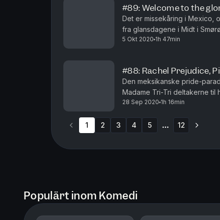
#89: Welcome to the glor
Det er missekåring i Mexico, o
fra glansdagene i Midt i Smør
5 Okt 2020
1h 47min
Hotellgjestene gjør som de er v
#88: Rachel Prejudice, 
Den meksikanske pride-parade
Madame Tri-Tri deltakerne ti
28 Sep 2020
1h 16min
Mens enkelte av deltakerne tr
1
2
3
4
5
12
More pages
Populärt inom Komedi