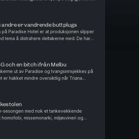
lust av dolker, hodeskall...
i andre er vandrende buttplugs
 på Paradise Hotel er at produksjonen slipper
ed tema å distrahere deltakerne med. De har
re seg fast til bassen...
G och en bitch ifrån Melbu
kerne ut av Paradise og tvangsinnsjekkes på
 er hakket mindre oversiktlig når Triana
King gjør det. Faktisk kan ...
kkestolen
oke-sesongen med nok et tankevekkende
 homofobi, missemonarki, miljøsvineri og
iarkatet som skal pælmes over kante...