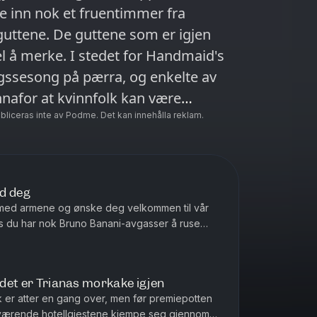
e inn nok et fruentimmer fra
 guttene. De guttene som er igjen
et for Handmaid's
ngssesong på pærra, og enkelte av
 innafor at kvinnfolk kan være
n smule, eller er det bare menn som
ubliceras inte av Podme. Det kan innehålla reklam.
ten konsekvenser? Vi i 110-
u bør be om åndelig veiledning når
opp til debatt. Ikke spør noen av
ed deg
jennom heller. Knus det
ut med armene og ønske deg velkommen til vår
ler hånden rolig ned i
hvis du har nok Bruno Banani-avgasser å ruse
våre siste timer samm...
el-uken nytes nok best med
ghet innabords.
, det er Trianas morkake igjen
k er atter en gang over, men før premiepotten
nværende hotellgjestene kjempe seg gjennom