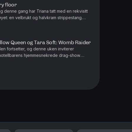
y floor
g denne gang har Triana tatt med en rekvisitt
øyet: en velbrukt og halvkram strippestang.
ant til når de ser e...
Pillow Queen og Tara Soft: Womb Raider
n fortsetter, og denne uken inviterer
l hotellbarens hjemmesnekrede drag-show.
ekker på seg et par lavthengende tru...