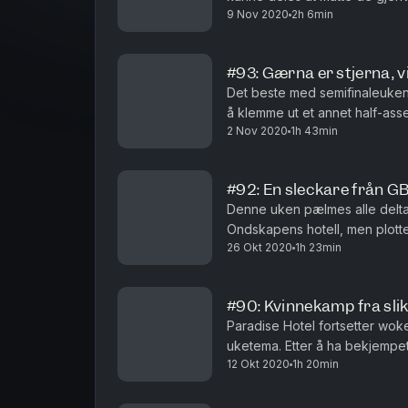
9 Nov 2020
2h 6min
den fryktede finaleuken. Med f
#93: Gærna er stjerna, v
Det beste med semifinaleuken
å klemme ut et annet half-ass
2 Nov 2020
1h 43min
nok å tenke på når de skal klam
#92: En sleckare från GB
Denne uken pælmes alle delta
Ondskapens hotell, men plottet
26 Okt 2020
1h 23min
skriver manus enn når Stephen 
#90: Kvinnekamp fra sli
Paradise Hotel fortsetter w
uketema. Etter å ha bekjempet
12 Okt 2020
1h 20min
klimaforandringer, er det patr