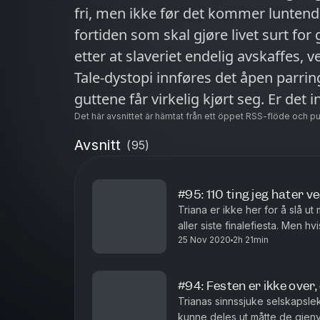
fri, men ikke før det kommer luntend
fortiden som skal gjøre livet surt for
etter at slaveriet endelig avskaffes, vel å merke. I sted
Tale-dystopi innføres det åpen parri
guttene får virkelig kjørt seg. Er det
littegranne ufine på fylla og tafse e
Det här avsnittet är hämtat från ett öppet RSS-flöde och p
kan fortsette å forgripe seg på folk u
Avsnitt
(
95
)
redaksjonen er strengt tatt ikke de d
spørsmål om sensuelle overgrep skal 
#95: 110 ting jeg hater v
praktikantene vi har brukt og kastet oppig
Triana er ikke her for å slå 
moralske kompasset ditt og smyg hel
aller siste finalefiesta. Men 
25 Nov 2020
2h 21min
deg på til å holde ut gjennom 
bukselinningen – denne Paradise Hot
minimalt av skamfølelse og anstendi
#94: Festen er ikke over
Trianas sinnssjuke selskapsle
kunne deles ut måtte de gje