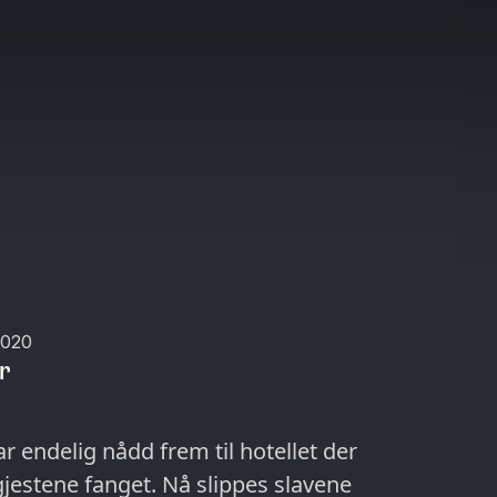
2020
ar
 endelig nådd frem til hotellet der
gjestene fanget. Nå slippes slavene